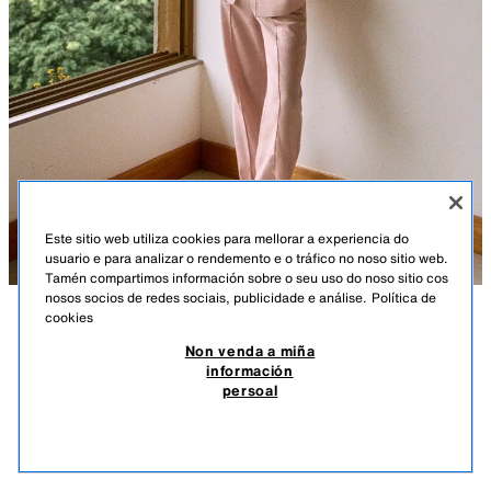
Este sitio web utiliza cookies para mellorar a experiencia do
usuario e para analizar o rendemento e o tráfico no noso sitio web.
Tamén compartimos información sobre o seu uso do noso sitio cos
nosos socios de redes sociais, publicidade e análise.
Política de
cookies
DESCRICIÓN
COMPOSICIÓN
MEDIDAS
PANTALÓN RECTO 100 % LIÑO
Non venda a miña
información
Altura modelo: 177 cm
39.95 EUR
11.98 EUR
-80%*
7.99 EUR
persoal
*DESCONTO APLICADO SOBRE PREZO DE TEMPADA
Pantalón con tecido principal confeccionado en filatura de liño 100 %.
7.99
Tiro alto con nervio marcado dianteiro. Petos frontais. Perneira recta.
VER SIMILARES
Peche lateral con cremalleira oculta en costura.
SEN STOCK
ROSA CLARA
2645/809/942