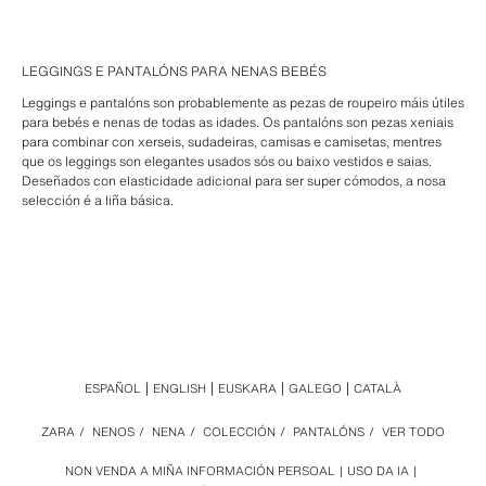
LEGGINGS E PANTALÓNS PARA NENAS BEBÉS
Leggings e pantalóns son probablemente as pezas de roupeiro máis útiles
para bebés e nenas de todas as idades. Os pantalóns son pezas xeniais
para combinar con xerseis, sudadeiras, camisas e camisetas, mentres
que os leggings son elegantes usados sós ou baixo vestidos e saias.
Deseñados con elasticidade adicional para ser super cómodos, a nosa
selección é a liña básica.
ESPAÑOL
ENGLISH
EUSKARA
GALEGO
CATALÀ
ZARA
/
NENOS
/
NENA
/
COLECCIÓN
/
PANTALÓNS
/
VER TODO
NON VENDA A MIÑA INFORMACIÓN PERSOAL
USO DA IA