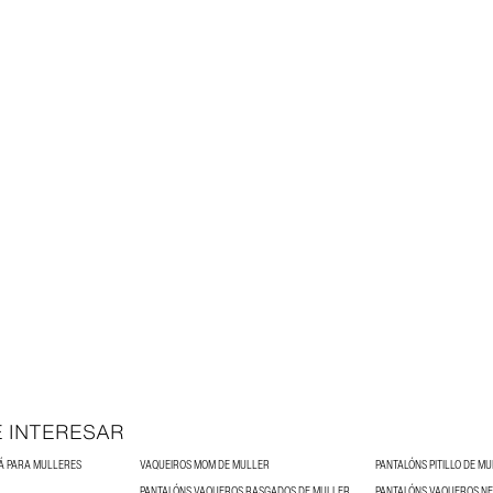
 INTERESAR
Á PARA MULLERES
VAQUEIROS MOM DE MULLER
PANTALÓNS PITILLO DE M
PANTALÓNS VAQUEROS RASGADOS DE MULLER
PANTALÓNS VAQUEROS N