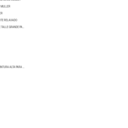
E MULLER
ER
RTE RELAXADO
PANTALÓNS VAQUEIROS DE TALLE GRANDE PARA MULLER
PANTALÓN VAQUEIRO DE CINTURA ALTA PARA MULLERES