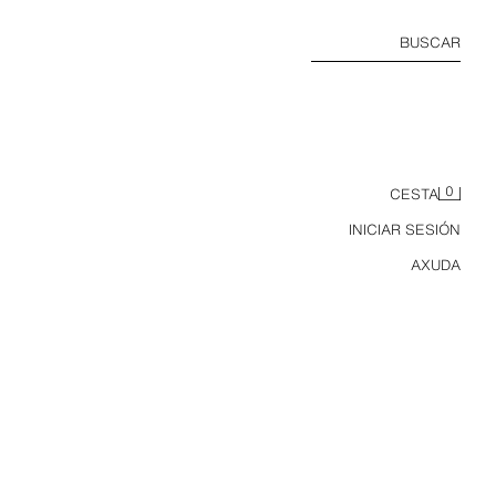
BUSCAR
0
CESTA
INICIAR SESIÓN
AXUDA
JEANS ZW COLLECTION CULOTTE RAYAS TIRO MEDIO