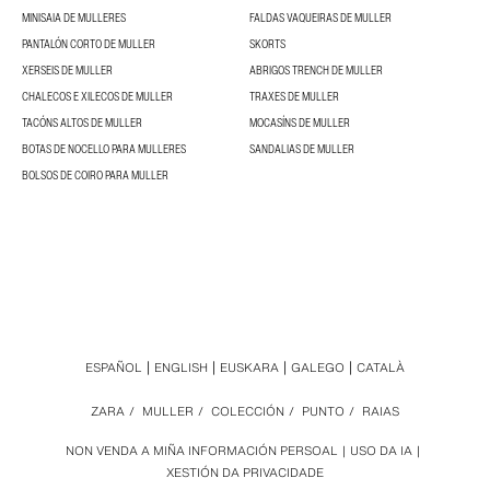
MINISAIA DE MULLERES
FALDAS VAQUEIRAS DE MULLER
PANTALÓN CORTO DE MULLER
SKORTS
XERSEIS DE MULLER
ABRIGOS TRENCH DE MULLER
CHALECOS E XILECOS DE MULLER
TRAXES DE MULLER
TACÓNS ALTOS DE MULLER
MOCASÍNS DE MULLER
BOTAS DE NOCELLO PARA MULLERES
SANDALIAS DE MULLER
BOLSOS DE COIRO PARA MULLER
ESPAÑOL
ENGLISH
EUSKARA
GALEGO
CATALÀ
ZARA
/
MULLER
/
COLECCIÓN
/
PUNTO
/
RAIAS
NON VENDA A MIÑA INFORMACIÓN PERSOAL
USO DA IA
XESTIÓN DA PRIVACIDADE