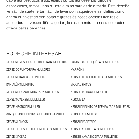
cable ata pescozos altos, estilos curtos ata deseños longos e
esponxosos, temos unha silueta a raias para cada armario. Este deseño
versátil de suéter é tan fácil de levar con vaqueiros e sandalias como
enriba dun vestido con botas e grazas ás nosas opcións lixeiras e
acolledoras - véxase liño, algodón, lá e cachemira - a nosa colección
ofrece pezas perennes.
PÓDECHE INTERESAR
XERSEIS E VESTIDOS DE PUNTO PARA MULLERES
CAMISETAS DE PIQUÉ PARA MULLERES
XERSEI DE PUNTO PARA MULLERES
MARRÓNS
XERSEIS BRANCAS DE MULLER
XERSEIS DE COLO ALTO PARA MULLERES
PANTALÓNS DE PUNTO
SPECIAL PRICES
XERSEIS DE CACHEMIRA PARA MULLERES
XERSEIS DE PICO DE MULLER
XERSEIS OVERSIZE DE MULLER
XERSEIS LA
XERSEI NEGRO DE MULLER
XERSEI DE PUNTO DE TRENZA PARA MULLERES
CHAQUETAS DE PUNTO GRUESAS PARA MULLERES
XERSEIS VERMELLOS
XERSEIS LONGOS
XERSEI RECORTADO
XERSEI DE PESCOZO REDONDO PARA MULLERES
XERSEIS VERDES PARA MULLERES
XERSEIS ROSAS
XERSEIS AMARELOS PARA MULLERES