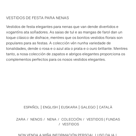
VESTIDOS DE FESTA PARA NENAS
Vestidos de festa elegantes para nenas que van dende divertidos e
xogantíns ata soñadores. As saias de tul e as mangas de farol dan un
toque clásico de disfrace, mentres que os bonitos vestidos florais son
populares para as festas. A colección vén nunha variedade de
tonalidades, dende o rosa e o azul ata o prata e o ouro brillante. Mentres
tanto, a nosa colección de zapatos e abrigos elegantes proporciona os
complementos perfectos para os nosos vestidos elegantes.
ESPAÑOL
ENGLISH
EUSKARA
GALEGO
CATALÀ
ZARA
/
NENOS
/
NENA
/
COLECCIÓN
/
VESTIDOS | FUNDAS
/
VESTIDOS
NON VENDA A MIÑA INFORMACIÓN PERSOAL
USO DA IA