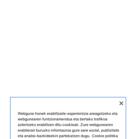
Webgune honek erabiltzaile-esperientzia areagotzeko eta
webgunearen funtzionamendua eta bertako trafikoa
aztertzeko erabiltzen ditu cookieak. Zure webgunearen
erabilerari buruzko informazioa gure sare sozial, publizitate
eta analisi-bazkideekin partekatzen dugu.
Cookie politika