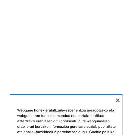
Webgune honek erabiltzaile-esperientzia areagotzeko eta
webgunearen funtzionamendua eta bertako trafikoa
aztertzeko erabiltzen ditu cookieak. Zure webgunearen
erabilerari buruzko informazioa gure sare sozial, publizitate
eta analisi-bazkideekin partekatzen dugu.
Cookie politika