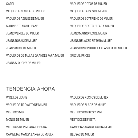
CAPRI
VAQUEROS ROTOS DE MUJER
VAQUEROS NEGROS DE MUJER
VAQUEROS GRISES DE MUJER
VAQUEROS AZULES DE MUJER
VAQUEROS BOYFRIEND DE MUJER
MARINE STRAIGHT JEANS
VAQUEROS BOOTCUT PARA MUJER
JEANS VERDES DE MUJER
JEANS MARRONES DE MUJER
JEANS ROSAS DE MUJER
JEANS RELAXED FIT PARA MUJER
JEANS BEIGE DE MUJER
JEANS CON CINTURILLA ELÁSTICA DE MUJER
VAQUEROS DE TALLAS GRANDES PARA MUJER
SPECIAL PRICES
JEANS SLOUCHY DE MUJER
TENDENCIA AHORA
WIDE LEG JEANS
VAQUEROS RECTOS DE MUJER
VAQUEROS TIRO ALTO DE MUJER
VAQUEROS FLARE DE MUJER
VESTIDOS MIDI
VESTIDOS CORTOS Y MINI
MONOS DE MUJER
VESTIDOS DE FIESTA
VESTIDOS DE INVITADA DE BODA
CAMISETAS MANGA CORTA MUJER
CAMISETAS MANGA LARGA DE MUJER
BLUSAS DE MUJER