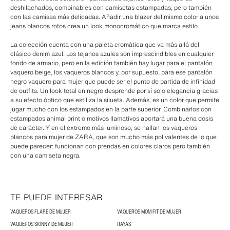
deshilachados, combinables con camisetas estampadas, pero también
con las camisas más delicadas. Añadir una blazer del mismo color a unos
jeans blancos rotos crea un look monocromático que marca estilo.
La colección cuenta con una paleta cromática que va más allá del
clásico denim azul. Los tejanos azules son imprescindibles en cualquier
fondo de armario, pero en la edición también hay lugar para el pantalón
vaquero beige, los vaqueros blancos y, por supuesto, para ese pantalón
negro vaquero para mujer que puede ser el punto de partida de infinidad
de outfits. Un look total en negro desprende por sí solo elegancia gracias
a su efecto óptico que estiliza la silueta. Además, es un color que permite
jugar mucho con los estampados en la parte superior. Combinarlos con
estampados animal print o motivos llamativos aportará una buena dosis
de carácter. Y en el extremo más luminoso, se hallan los vaqueros
blancos para mujer de ZARA, que son mucho más polivalentes de lo que
puede parecer: funcionan con prendas en colores claros pero también
con una camiseta negra.
TE PUEDE INTERESAR
VAQUEROS FLARE DE MUJER
VAQUEROS MOM FIT DE MUJER
VAQUEROS SKINNY DE MUJER
RAYAS