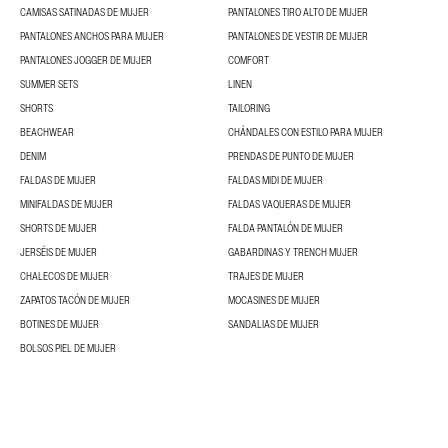
CAMISAS SATINADAS DE MUJER
PANTALONES TIRO ALTO DE MUJER
PANTALONES ANCHOS PARA MUJER
PANTALONES DE VESTIR DE MUJER
PANTALONES JOGGER DE MUJER
COMFORT
SUMMER SETS
LINEN
SHORTS
TAILORING
BEACHWEAR
CHÁNDALES CON ESTILO PARA MUJER
DENIM
PRENDAS DE PUNTO DE MUJER
FALDAS DE MUJER
FALDAS MIDI DE MUJER
MINIFALDAS DE MUJER
FALDAS VAQUERAS DE MUJER
SHORTS DE MUJER
FALDA PANTALÓN DE MUJER
JERSÉIS DE MUJER
GABARDINAS Y TRENCH MUJER
CHALECOS DE MUJER
TRAJES DE MUJER
ZAPATOS TACÓN DE MUJER
MOCASINES DE MUJER
BOTINES DE MUJER
SANDALIAS DE MUJER
BOLSOS PIEL DE MUJER