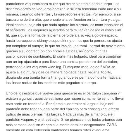
pantalones vaqueros para mujer que mejor sientan a cada cuerpo. Los
distintos cortes de vaqueros abrazan la silueta femenina cada uno a su
manera, creando diferentes y favorecedores efectos. Por ejemplo, si se
busca uno de tiro alto, que encaje a la perfección en la cintura y caiga
ideal hasta el bajo sin que nada apriete las piernas, los mom jeans son el
fit señalado. Los vaqueros ajustados para mujer van desde el estilo slim
fit, que sigue la forma de la pierna pero deja a su vez algo de espacio,
hasta los vaqueros skinny o superskinny, en los que la pernera se ajusta
por completo al cuerpo, lo que no impide una total libertad de movimiento
gracias a su confección con fibras elásticas, así como infinitas
posibilidades de combinarlo. El corte más holgado, ideal para combinar
con un top ajustado o para llevar una camisa por dentro del pantalón,
pertenece a los vaqueros wide leg. El vaquero wide leg de ZARA se
ajusta a la cintura y cae de manera holgada hasta llegar al tobillo,
dibujando una bonita forma triangular que se perfila como alternativa a
las líneas rectas de los modelos más pegados al cuerpo.
Uno de los estilos que vuelve para quedarse es el pantalón campana y
existen algunos trucos de estilismo que hacen sumamente sencillo llevar
este corte en tendencia. Por ejemplo, controlar el largo: el bajo del
pantalón debe tapar buena parte del calzado para conseguir el efecto
óptico de unas piernas más largas. Nada va más de la mano que el
pantalón vaquero y el street style. Si se piensa en los looks urbanos con
más personalidad, se vienen a la mente detalles desgastados. ZARA
presenta en esta colección pantalones tejanos rotos y vaqueros