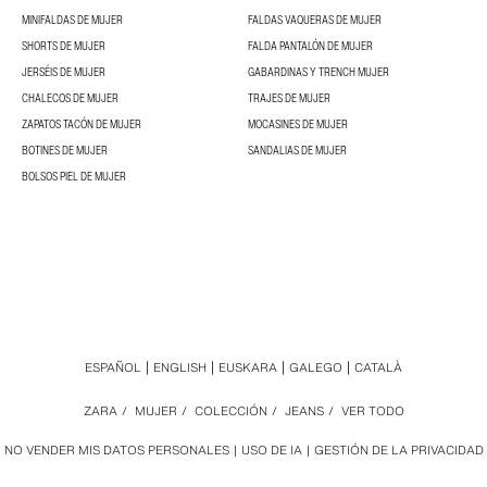
MINIFALDAS DE MUJER
FALDAS VAQUERAS DE MUJER
SHORTS DE MUJER
FALDA PANTALÓN DE MUJER
JERSÉIS DE MUJER
GABARDINAS Y TRENCH MUJER
CHALECOS DE MUJER
TRAJES DE MUJER
ZAPATOS TACÓN DE MUJER
MOCASINES DE MUJER
BOTINES DE MUJER
SANDALIAS DE MUJER
BOLSOS PIEL DE MUJER
ESPAÑOL
ENGLISH
EUSKARA
GALEGO
CATALÀ
ZARA
/
MUJER
/
COLECCIÓN
/
JEANS
/
VER TODO
NO VENDER MIS DATOS PERSONALES
USO DE IA
GESTIÓN DE LA PRIVACIDAD