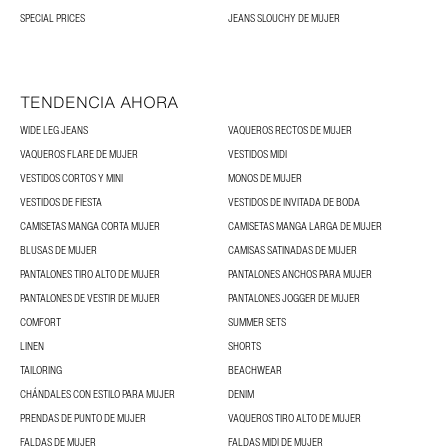
SPECIAL PRICES
JEANS SLOUCHY DE MUJER
TENDENCIA AHORA
WIDE LEG JEANS
VAQUEROS RECTOS DE MUJER
VAQUEROS FLARE DE MUJER
VESTIDOS MIDI
VESTIDOS CORTOS Y MINI
MONOS DE MUJER
VESTIDOS DE FIESTA
VESTIDOS DE INVITADA DE BODA
CAMISETAS MANGA CORTA MUJER
CAMISETAS MANGA LARGA DE MUJER
BLUSAS DE MUJER
CAMISAS SATINADAS DE MUJER
PANTALONES TIRO ALTO DE MUJER
PANTALONES ANCHOS PARA MUJER
PANTALONES DE VESTIR DE MUJER
PANTALONES JOGGER DE MUJER
COMFORT
SUMMER SETS
LINEN
SHORTS
TAILORING
BEACHWEAR
CHÁNDALES CON ESTILO PARA MUJER
DENIM
PRENDAS DE PUNTO DE MUJER
VAQUEROS TIRO ALTO DE MUJER
FALDAS DE MUJER
FALDAS MIDI DE MUJER