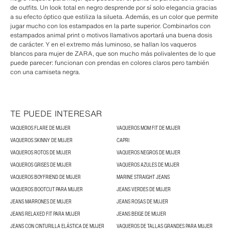
de outfits. Un look total en negro desprende por sí solo elegancia gracias
a su efecto óptico que estiliza la silueta. Además, es un color que permite
jugar mucho con los estampados en la parte superior. Combinarlos con
estampados animal print o motivos llamativos aportará una buena dosis
de carácter. Y en el extremo más luminoso, se hallan los vaqueros
blancos para mujer de ZARA, que son mucho más polivalentes de lo que
puede parecer: funcionan con prendas en colores claros pero también
con una camiseta negra.
TE PUEDE INTERESAR
VAQUEROS FLARE DE MUJER
VAQUEROS MOM FIT DE MUJER
VAQUEROS SKINNY DE MUJER
CAPRI
VAQUEROS ROTOS DE MUJER
VAQUEROS NEGROS DE MUJER
VAQUEROS GRISES DE MUJER
VAQUEROS AZULES DE MUJER
VAQUEROS BOYFRIEND DE MUJER
MARINE STRAIGHT JEANS
VAQUEROS BOOTCUT PARA MUJER
JEANS VERDES DE MUJER
JEANS MARRONES DE MUJER
JEANS ROSAS DE MUJER
JEANS RELAXED FIT PARA MUJER
JEANS BEIGE DE MUJER
JEANS CON CINTURILLA ELÁSTICA DE MUJER
VAQUEROS DE TALLAS GRANDES PARA MUJER