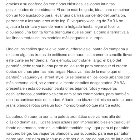
gracias a su confección con fibras elásticas, así como infinitas
posibilidades de combinarlo. El corte más holgado, ideal para combinar
con un top ajustado o para llevar una camisa por dentro del pantalón,
pertenece a los vaqueros wide leg. El vaquero wide leg de ZARA se
ajusta a la cintura y cae de manera holgada hasta llegar al tobillo,
dibujando una bonita forma triangular que se perfila como alternativa a
las líneas rectas de los modelos más pegados al cuerpo.
Uno de los estilos que vuelve para quedarse es el pantalón campana y
existen algunos trucos de estilismo que hacen sumamente sencillo llevar
este corte en tendencia. Por ejemplo, controlar el largo: el bajo del
pantalón debe tapar buena parte del calzado para conseguir el efecto
óptico de unas piernas más largas. Nada va más de la mano que el
pantalón vaquero y el street style. Si se piensa en los looks urbanos con
más personalidad, se vienen a la mente detalles desgastados. ZARA
presenta en esta colección pantalones tejanos rotos y vaqueros
deshilachados, combinables con camisetas estampadas, pero también
con las camisas más delicadas. Añadir una blazer del mismo color a unos
jeans blancos rotos crea un look monocromático que marca estilo.
La colección cuenta con una paleta cromática que va más allá del
clásico denim azul. Los tejanos azules son imprescindibles en cualquier
fondo de armario, pero en la edición también hay lugar para el pantalón
vaquero beige, los vaqueros blancos y, por supuesto, para ese pantalón
negro vaquero para mujer que puede ser el punto de partida de infinidad