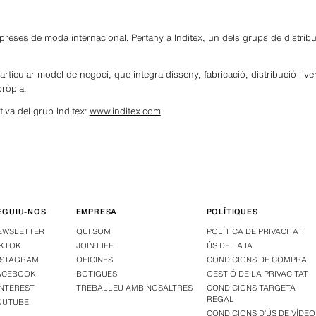
preses de moda internacional. Pertany a Inditex, un dels grups de distri
particular model de negoci, que integra disseny, fabricació, distribució i ve
ròpia.
iva del grup Inditex:
www.inditex.com
EGUIU-NOS
EMPRESA
POLÍTIQUES
EWSLETTER
QUI SOM
POLÍTICA DE PRIVACITAT
IKTOK
JOIN LIFE
ÚS DE LA IA
NSTAGRAM
OFICINES
CONDICIONS DE COMPRA
ACEBOOK
BOTIGUES
GESTIÓ DE LA PRIVACITAT
INTEREST
TREBALLEU AMB NOSALTRES
CONDICIONS TARGETA
REGAL
OUTUBE
CONDICIONS D’ÚS DE VÍDEO