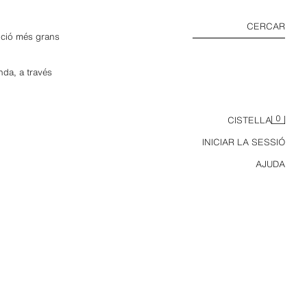
CERCAR
bució més grans
nda, a través
0
CISTELLA
INICIAR LA SESSIÓ
AJUDA