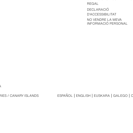
REGAL
DECLARACIÓ
D'ACCESSIBILITAT
NO VENDRE LA MEVA
INFORMACIÓ PERSONAL
A
RIES / CANARY ISLANDS
ESPAÑOL
ENGLISH
EUSKARA
GALEGO