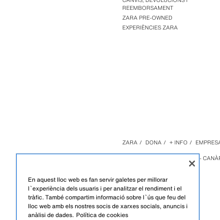
CANVIS, DEVOLUCIONS I
REEMBORSAMENT
ZARA PRE-OWNED
EXPERIÈNCIES ZARA
ZARA
/
DONA
/
+ INFO
/
EMPRES
ESPANYA / SPAIN
ESPANYA - CANÀ
En aquest lloc web es fan servir galetes per millorar
l`experiència dels usuaris i per analitzar el rendiment i el
tràfic. També compartim informació sobre l`ús que feu del
lloc web amb els nostres socis de xarxes socials, anuncis i
anàlisi de dades.
Política de cookies