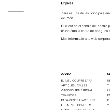
Empresa
Zara és una de les principals em
del món.
El client és el centre del nostre 
d'una àmplia xarxa de botigues p
Més informació a la web corporat
AJUDA
S
EL MEU COMPTE ZARA
N
ARTICLES I TALLES
T
OPCIONS PER A REGAL
I
TRAMESES
F
PAGAMENTS I FACTURES
P
LES MEVES COMPRES
Y