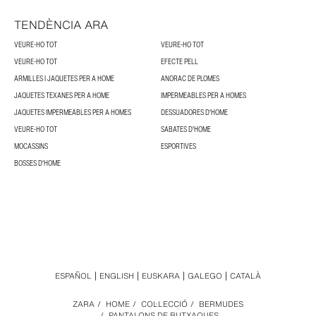
TENDÈNCIA ARA
VEURE-HO TOT
VEURE-HO TOT
VEURE-HO TOT
EFECTE PELL
ARMILLES I JAQUETES PER A HOME
ANORAC DE PLOMES
JAQUETES TEXANES PER A HOME
IMPERMEABLES PER A HOMES
JAQUETES IMPERMEABLES PER A HOMES
DESSUADORES D'HOME
VEURE-HO TOT
SABATES D'HOME
MOCASSINS
ESPORTIVES
BOSSES D'HOME
ESPAÑOL
ENGLISH
EUSKARA
GALEGO
CATALÀ
ZARA
/
HOME
/
COL·LECCIÓ
/
BERMUDES
/
PANTALONS DE BUTXAQUES