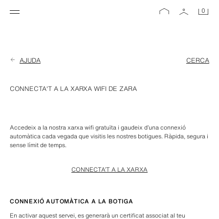
0
AJUDA
CERCA
CONNECTA'T A LA XARXA WIFI DE ZARA
Accedeix a la nostra xarxa wifi gratuïta i gaudeix d’una connexió 
automàtica cada vegada que visitis les nostres botigues. Ràpida, segura i 
sense límit de temps.
CONNECTA’T A LA XARXA
CONNEXIÓ AUTOMÀTICA A LA BOTIGA
En activar aquest servei, es generarà un certificat associat al teu 