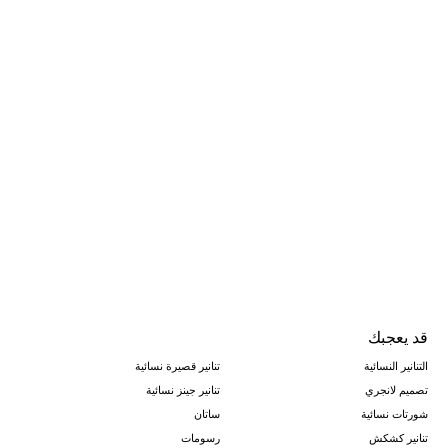
قد يعجبك
التنانير النسائية
تنانير قصيرة نسائية
تصميم لانجري
تنانير جينز نسائية
شورتات نسائية
ساتان
تنانير كشكش
رسومات