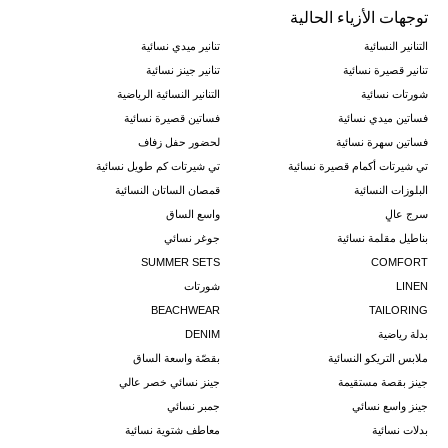
توجهات الأزياء الحالية
التنانير النسائية
تنانير ميدي نسائية
تنانير قصيرة نسائية
تنانير جينز نسائية
شورتات نسائية
التنانير النسائية الرياضية
فساتين ميدي نسائية
فساتين قصيرة نسائية
فساتين سهرة نسائية
لحضور حفل زفاف
تي شيرتات أكمام قصيرة نسائية
تي شيرتات كم طويل نسائية
البلوزات النسائية
قمصان الساتان النسائية
سرج عالٍ
واسع الساق
بناطيل مقلمة نسائية
جوغر نسائي
SUMMER SETS
COMFORT
LINEN
شورتات
BEACHWEAR
TAILORING
بدلة رياضية
DENIM
ملابس التريكو النسائية
بقصّة واسعة الساق
جينز بقصة مستقيمة
جينز نسائي خصر عالي
جينز واسع نسائي
جمبر نسائي
بدلات نسائية
معاطف شتوية نسائية