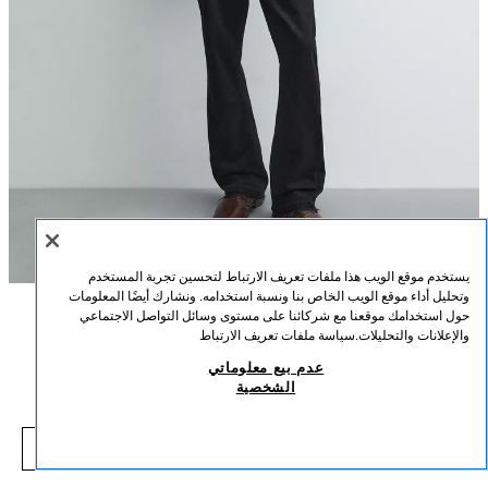
يستخدم موقع الويب هذا ملفات تعريف الارتباط لتحسين تجربة المستخدم
وتحليل أداء موقع الويب الخاص بنا ونسبة استخدامه. ونشارك أيضًا المعلومات
حول استخدامك موقعنا مع شركائنا على مستوى وسائل التواصل الاجتماعي
الوصف
التركيب
القياسات
والإعلانات والتحليلات.
سياسة ملفات تعريف الارتباط
معطف باركا قطني مغسول
عدم بيع معلوماتي
طول العارض/ة: 187 cm
الشخصية
1,990 EGP
-60%
4,990 EGP
معطف باركا بقصة مريحة مصنوع من نسيج قطني. ياقة مطوية وأكمام طويلة منتهية
,990 EGP
بسوار معصم قابل للتعديل بحلقة لاصقة. جيوب رقعة بقلاب على الصدر والورك. خصر
شاهد منتجات مماثلة
قابل للتعديل برباط داخلي. تأثير مغسول. إغلاق أمامي بسحاب مموه بطية وأزرار
نافد من المخزون
نيلي فاتح
2634/200/434
كبس.