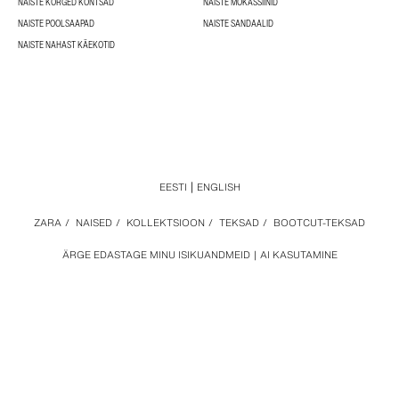
NAISTE KÕRGED KONTSAD
NAISTE MOKASSIINID
NAISTE POOLSAAPAD
NAISTE SANDAALID
NAISTE NAHAST KÄEKOTID
EESTI
ENGLISH
ZARA
/
NAISED
/
KOLLEKTSIOON
/
TEKSAD
/
BOOTCUT-TEKSAD
ÄRGE EDASTAGE MINU ISIKUANDMEID
AI KASUTAMINE