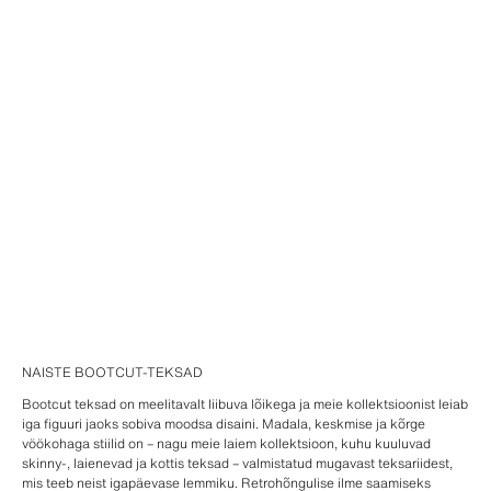
NAISTE BOOTCUT-TEKSAD
Bootcut teksad on meelitavalt liibuva lõikega ja meie kollektsioonist leiab
iga figuuri jaoks sobiva moodsa disaini. Madala, keskmise ja kõrge
vöökohaga stiilid on – nagu meie laiem kollektsioon, kuhu kuuluvad
skinny-, laienevad ja kottis teksad – valmistatud mugavast teksariidest,
mis teeb neist igapäevase lemmiku. Retrohõngulise ilme saamiseks