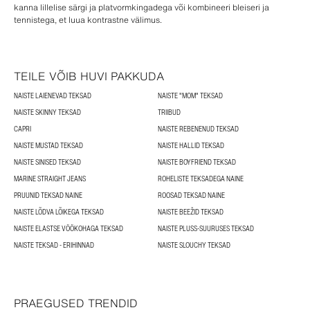
kanna lillelise särgi ja platvormkingadega või kombineeri bleiseri ja
tennistega, et luua kontrastne välimus.
TEILE VÕIB HUVI PAKKUDA
NAISTE LAIENEVAD TEKSAD
NAISTE "MOM" TEKSAD
NAISTE SKINNY TEKSAD
TRIIBUD
CAPRI
NAISTE REBENENUD TEKSAD
NAISTE MUSTAD TEKSAD
NAISTE HALLID TEKSAD
NAISTE SINISED TEKSAD
NAISTE BOYFRIEND TEKSAD
MARINE STRAIGHT JEANS
ROHELISTE TEKSADEGA NAINE
PRUUNID TEKSAD NAINE
ROOSAD TEKSAD NAINE
NAISTE LÕDVA LÕIKEGA TEKSAD
NAISTE BEEŽID TEKSAD
NAISTE ELASTSE VÖÖKOHAGA TEKSAD
NAISTE PLUSS-SUURUSES TEKSAD
NAISTE TEKSAD - ERIHINNAD
NAISTE SLOUCHY TEKSAD
PRAEGUSED TRENDID