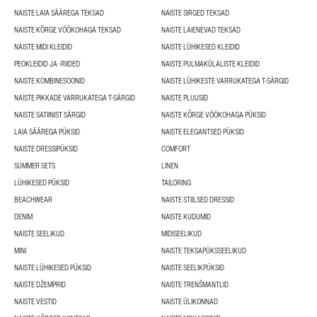
NAISTE LAIA SÄÄREGA TEKSAD
NAISTE SIRGED TEKSAD
NAISTE KÕRGE VÖÖKOHAGA TEKSAD
NAISTE LAIENEVAD TEKSAD
NAISTE MIDI KLEIDID
NAISTE LÜHIKESED KLEIDID
PEOKLEIDID JA -RIIDED
NAISTE PULMAKÜLALISTE KLEIDID
NAISTE KOMBINESOONID
NAISTE LÜHIKESTE VARRUKATEGA T-SÄRGID
NAISTE PIKKADE VARRUKATEGA T-SÄRGID
NAISTE PLUUSID
NAISTE SATIINIST SÄRGID
NAISTE KÕRGE VÖÖKOHAGA PÜKSID
LAIA SÄÄREGA PÜKSID
NAISTE ELEGANTSED PÜKSID
NAISTE DRESSIPÜKSID
COMFORT
SUMMER SETS
LINEN
LÜHIKESED PÜKSID
TAILORING
BEACHWEAR
NAISTE STIILSED DRESSID
DENIM
NAISTE KUDUMID
NAISTE SEELIKUD
MIDISEELIKUD
MINI
NAISTE TEKSAPÜKSSEELIKUD
NAISTE LÜHIKESED PÜKSID
NAISTE SEELIKPÜKSID
NAISTE DŽEMPRID
NAISTE TRENŠMANTLID
NAISTE VESTID
NAISTE ÜLIKONNAD