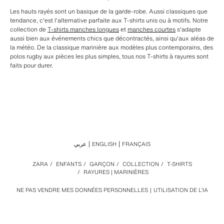
Les hauts rayés sont un basique de la garde-robe. Aussi classiques que
tendance, c'est l'alternative parfaite aux T-shirts unis ou à motifs. Notre
collection de
T-shirts manches longues
et
manches courtes
s'adapte
aussi bien aux événements chics que décontractés, ainsi qu'aux aléas de
la météo. De la classique marinière aux modèles plus contemporains, des
polos rugby aux pièces les plus simples, tous nos T-shirts à rayures sont
faits pour durer.
عربي
ENGLISH
FRANÇAIS
ZARA
/
ENFANTS
/
GARÇON
/
COLLECTION
/
T-SHIRTS
/
RAYURES | MARINIÈRES
NE PAS VENDRE MES DONNÉES PERSONNELLES
UTILISATION DE L’IA