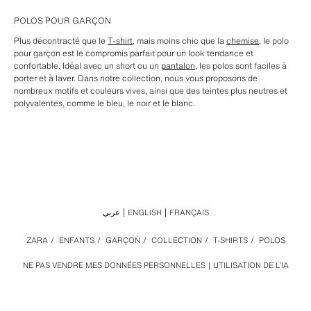
POLOS POUR GARÇON
Plus décontracté que le
T-shirt
, mais moins chic que la
chemise
, le polo
pour garçon est le compromis parfait pour un look tendance et
confortable. Idéal avec un short ou un
pantalon
, les polos sont faciles à
porter et à laver. Dans notre collection, nous vous proposons de
nombreux motifs et couleurs vives, ainsi que des teintes plus neutres et
polyvalentes, comme le bleu, le noir et le blanc.
عربي
ENGLISH
FRANÇAIS
ZARA
/
ENFANTS
/
GARÇON
/
COLLECTION
/
T-SHIRTS
/
POLOS
NE PAS VENDRE MES DONNÉES PERSONNELLES
UTILISATION DE L’IA