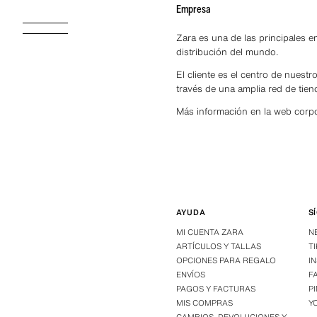
Empresa
Zara es una de las principales 
distribución del mundo.
El cliente es el centro de nuestr
través de una amplia red de tien
Más información en la web corpo
AYUDA
S
MI CUENTA ZARA
N
ARTÍCULOS Y TALLAS
T
OPCIONES PARA REGALO
I
ENVÍOS
F
PAGOS Y FACTURAS
P
MIS COMPRAS
Y