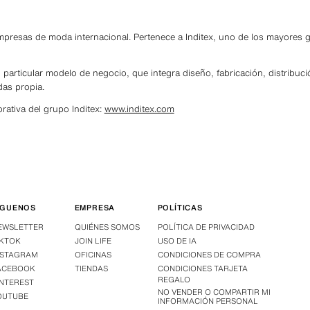
empresas de moda internacional. Pertenece a Inditex, uno de los mayores 
o particular modelo de negocio, que integra diseño, fabricación, distribuci
das propia.
rativa del grupo Inditex:
www.inditex.com
ÍGUENOS
EMPRESA
POLÍTICAS
EWSLETTER
QUIÉNES SOMOS
POLÍTICA DE PRIVACIDAD
IKTOK
JOIN LIFE
USO DE IA
NSTAGRAM
OFICINAS
CONDICIONES DE COMPRA
ACEBOOK
TIENDAS
CONDICIONES TARJETA
REGALO
INTEREST
NO VENDER O COMPARTIR MI
OUTUBE
INFORMACIÓN PERSONAL