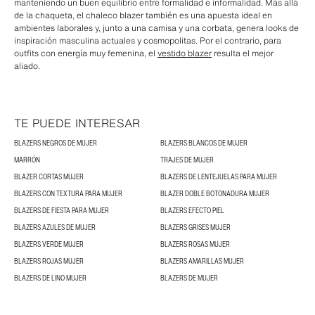
manteniendo un buen equilibrio entre formalidad e informalidad. Más allá
de la chaqueta, el chaleco blazer también es una apuesta ideal en
ambientes laborales y, junto a una camisa y una corbata, genera looks de
inspiración masculina actuales y cosmopolitas. Por el contrario, para
outfits con energía muy femenina, el
vestido blazer
resulta el mejor
aliado.
TE PUEDE INTERESAR
BLAZERS NEGROS DE MUJER
BLAZERS BLANCOS DE MUJER
MARRÓN
TRAJES DE MUJER
BLAZER CORTAS MUJER
BLAZERS DE LENTEJUELAS PARA MUJER
BLAZERS CON TEXTURA PARA MUJER
BLAZER DOBLE BOTONADURA MUJER
BLAZERS DE FIESTA PARA MUJER
BLAZERS EFECTO PIEL
BLAZERS AZULES DE MUJER
BLAZERS GRISES MUJER
BLAZERS VERDE MUJER
BLAZERS ROSAS MUJER
BLAZERS ROJAS MUJER
BLAZERS AMARILLAS MUJER
BLAZERS DE LINO MUJER
BLAZERS DE MUJER