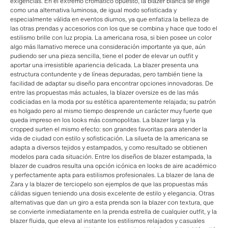
exigencias. En el extremo cromático opuesto, la blazer blanca se erige
como una alternativa luminosa, de igual modo sofisticada y
especialmente válida en eventos diurnos, ya que enfatiza la belleza de
las otras prendas y accesorios con los que se combina y hace que todo el
estilismo brille con luz propia. La americana rosa, si bien posee un color
algo más llamativo merece una consideración importante ya que, aún
pudiendo ser una pieza sencilla, tiene el poder de elevar un outfit y
aportar una irresistible apariencia delicada. La blazer presenta una
estructura contundente y de líneas depuradas, pero también tiene la
facilidad de adaptar su diseño para encontrar opciones innovadoras. De
entre las propuestas más actuales, la blazer oversize es de las más
codiciadas en la moda por su estética aparentemente relajada; su patrón
es holgado pero al mismo tiempo desprende un carácter muy fuerte que
queda impreso en los looks más cosmopolitas. La blazer larga y la
cropped surten el mismo efecto: son grandes favoritas para atender la
vida de ciudad con estilo y sofisticación. La silueta de la americana se
adapta a diversos tejidos y estampados, y como resultado se obtienen
modelos para cada situación. Entre los diseños de blazer estampada, la
blazer de cuadros resulta una opción icónica en looks de aire académico
y perfectamente apta para estilismos profesionales. La blazer de lana de
Zara y la blazer de terciopelo son ejemplos de que las propuestas más
cálidas siguen teniendo una dosis excelente de estilo y elegancia. Otras
alternativas que dan un giro a esta prenda son la blazer con textura, que
se convierte inmediatamente en la prenda estrella de cualquier outfit, y la
blazer fluida, que eleva al instante los estilismos relajados y casuales