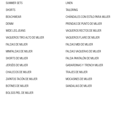
SUMMER SETS
LINEN
SHORTS
TAILORING
BEACHWEAR
CHÁNDALES CON ESTILO PARA MUJER
DENIM
PRENDAS DE PUNTO DE MUJER
WIDE LEG JEANS
VAQUEROS RECTOS DE MUJER
VAQUEROS TIRO ALTO DE MUJER
VAQUEROS FLARE DE MUJER
FALDAS DE MUJER
FALDAS MIDI DE MUJER
MINIFALDAS DE MUJER
FALDAS VAQUERAS DE MUJER
SHORTS DE MUJER
FALDA PANTALÓN DE MUJER
JERSÉIS DE MUJER
GABARDINAS Y TRENCH MUJER
CHALECOS DE MUJER
TRAJES DE MUJER
ZAPATOS TACÓN DE MUJER
MOCASINES DE MUJER
BOTINES DE MUJER
SANDALIAS DE MUJER
BOLSOS PIEL DE MUJER