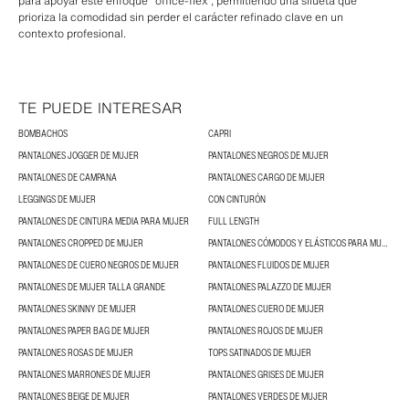
para apoyar este enfoque "office-flex", permitiendo una silueta que
prioriza la comodidad sin perder el carácter refinado clave en un
contexto profesional.
TE PUEDE INTERESAR
BOMBACHOS
CAPRI
PANTALONES JOGGER DE MUJER
PANTALONES NEGROS DE MUJER
PANTALONES DE CAMPANA
PANTALONES CARGO DE MUJER
LEGGINGS DE MUJER
CON CINTURÓN
PANTALONES DE CINTURA MEDIA PARA MUJER
FULL LENGTH
PANTALONES CROPPED DE MUJER
PANTALONES CÓMODOS Y ELÁSTICOS PARA MUJER
PANTALONES DE CUERO NEGROS DE MUJER
PANTALONES FLUIDOS DE MUJER
PANTALONES DE MUJER TALLA GRANDE
PANTALONES PALAZZO DE MUJER
PANTALONES SKINNY DE MUJER
PANTALONES CUERO DE MUJER
PANTALONES PAPER BAG DE MUJER
PANTALONES ROJOS DE MUJER
PANTALONES ROSAS DE MUJER
TOPS SATINADOS DE MUJER
PANTALONES MARRONES DE MUJER
PANTALONES GRISES DE MUJER
PANTALONES BEIGE DE MUJER
PANTALONES VERDES DE MUJER