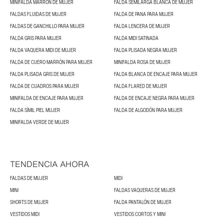
MINIFALDA MARRÓN DE MUJER
FALDA SEMILARGA BLANCA DE MUJER
FALDAS FLUIDAS DE MUJER
FALDA DE PANA PARA MUJER
FALDAS DE GANCHILLO PARA MUJER
FALDA LENCERA DE MUJER
FALDA GRIS PARA MUJER
FALDA MIDI SATINADA
FALDA VAQUERA MIDI DE MUJER
FALDA PLISADA NEGRA MUJER
FALDA DE CUERO MARRÓN PARA MUJER
MINIFALDA ROSA DE MUJER
FALDA PLISADA GRIS DE MUJER
FALDA BLANCA DE ENCAJE PARA MUJER
FALDA DE CUADROS PARA MUJER
FALDA FLARED DE MUJER
MINIFALDA DE ENCAJE PARA MUJER
FALDA DE ENCAJE NEGRA PARA MUJER
FALDA SÍMIL PIEL MUJER
FALDA DE ALGODÓN PARA MUJER
MINIFALDA VERDE DE MUJER
TENDENCIA AHORA
FALDAS DE MUJER
MIDI
MINI
FALDAS VAQUERAS DE MUJER
SHORTS DE MUJER
FALDA PANTALÓN DE MUJER
VESTIDOS MIDI
VESTIDOS CORTOS Y MINI