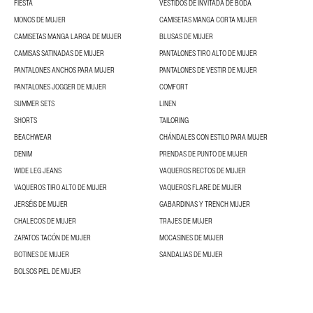
FIESTA
VESTIDOS DE INVITADA DE BODA
MONOS DE MUJER
CAMISETAS MANGA CORTA MUJER
CAMISETAS MANGA LARGA DE MUJER
BLUSAS DE MUJER
CAMISAS SATINADAS DE MUJER
PANTALONES TIRO ALTO DE MUJER
PANTALONES ANCHOS PARA MUJER
PANTALONES DE VESTIR DE MUJER
PANTALONES JOGGER DE MUJER
COMFORT
SUMMER SETS
LINEN
SHORTS
TAILORING
BEACHWEAR
CHÁNDALES CON ESTILO PARA MUJER
DENIM
PRENDAS DE PUNTO DE MUJER
WIDE LEG JEANS
VAQUEROS RECTOS DE MUJER
VAQUEROS TIRO ALTO DE MUJER
VAQUEROS FLARE DE MUJER
JERSÉIS DE MUJER
GABARDINAS Y TRENCH MUJER
CHALECOS DE MUJER
TRAJES DE MUJER
ZAPATOS TACÓN DE MUJER
MOCASINES DE MUJER
BOTINES DE MUJER
SANDALIAS DE MUJER
BOLSOS PIEL DE MUJER