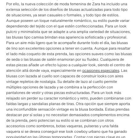
Por ello, la nueva colección de moda femenina de Zara ha incluido una
extensa selección de los diseños de blusas actualizadas para todo tipo
de situaciones, ya sean casuales o formales, y todo tipo de estilos.
Aunque poseen un toque naturalmente romántico, su estilo puede variar
dependiendo del tejido con el que estén confeccionadas. Para un look
pulcro y minimalista que se adapte a una amplia variedad de situaciones,
las blusas tipo camisa brindan esa apariencia sofisticada y profesional.
Para un aire más ligero que te acompañe durante todo el día, las blusas
de lino son excelentes opciones a tener en cuenta. Aunque para resaltar
el lado más coqueto de esta prenda, las opciones suaves como las blusas
de seda o las blusas de satén enamoran por su fluidez. Cualquiera de
estas piezas añade un efecto lujoso a cualquier look, siendo el centro de
atención allá donde vaya, especialmente en
ocasiones especiales
. Las
blusas con lazada al cuello son capaces de construir looks con aires
vintage repletos de nostalgia. Su detalle de lazo al cuello permite
múltiples opciones de lazada y se combina a la perfección con
pantalones de vestir y otras piezas estructuradas. Para un look más
relajado sin perder su caracter romántico y retro, pueden combinarse con
faldas largas y sandalias planas de tiras. Otra opción que siempre aporta
una inconfundible sensación vintage es la blusa bordada. Estas prendas
destacan por sí solas y no necesitan demasiados complementos encima
de la prenda, pero potencian su estilo si se combinan con otros
accesorios como sombreros, botas vaqueras, pulseras y una falda
vaquera si se desea conseguir ese look cowboy urbano que ha ganado
popularidad en las últimas temporadas. Contar con piezas clave es un