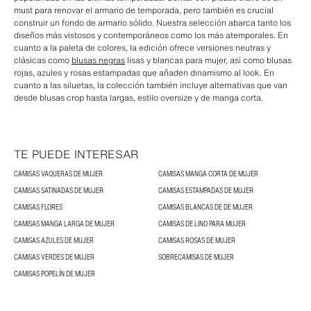
must para renovar el armario de temporada, pero también es crucial
construir un fondo de armario sólido. Nuestra selección abarca tanto los
diseños más vistosos y contemporáneos como los más atemporales. En
cuanto a la paleta de colores, la edición ofrece versiones neutras y
clásicas como
blusas negras
lisas y blancas para mujer, así como blusas
rojas, azules y rosas estampadas que añaden dinamismo al look. En
cuanto a las siluetas, la colección también incluye alternativas que van
desde blusas crop hasta largas, estilo oversize y de manga corta.
TE PUEDE INTERESAR
CAMISAS VAQUERAS DE MUJER
CAMISAS MANGA CORTA DE MUJER
CAMISAS SATINADAS DE MUJER
CAMISAS ESTAMPADAS DE MUJER
CAMISAS FLORES
CAMISAS BLANCAS DE DE MUJER
CAMISAS MANGA LARGA DE MUJER
CAMISAS DE LINO PARA MUJER
CAMISAS AZULES DE MUJER
CAMISAS ROSAS DE MUJER
CAMISAS VERDES DE MUJER
SOBRECAMISAS DE MUJER
CAMISAS POPELÍN DE MUJER