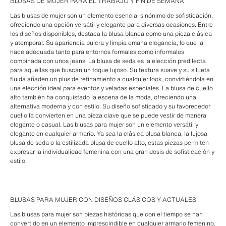
BLUSAS DE MUJER PARA EL TRABAJO Y FIN DE SEMANA
Las blusas de mujer son un elemento esencial sinónimo de sofisticación,
ofreciendo una opción versátil y elegante para diversas ocasiones. Entre
los diseños disponibles, destaca la blusa blanca como una pieza clásica
y atemporal. Su apariencia pulcra y limpia emana elegancia, lo que la
hace adecuada tanto para entornos formales como informales
combinada con unos jeans. La blusa de seda es la elección predilecta
para aquellas que buscan un toque lujoso. Su textura suave y su silueta
fluida añaden un plus de refinamiento a cualquier look, convirtiéndola en
una elección ideal para eventos y veladas especiales. La blusa de cuello
alto también ha conquistado la escena de la moda, ofreciendo una
alternativa moderna y con estilo. Su diseño sofisticado y su favorecedor
cuello la convierten en una pieza clave que se puede vestir de manera
elegante o casual. Las blusas para mujer son un elemento versátil y
elegante en cualquier armario. Ya sea la clásica blusa blanca, la lujosa
blusa de seda o la estilizada blusa de cuello alto, estas piezas permiten
expresar la individualidad femenina con una gran dosis de sofisticación y
estilo.
BLUSAS PARA MUJER CON DISEÑOS CLÁSICOS Y ACTUALES
Las blusas para mujer son piezas históricas que con el tiempo se han
convertido en un elemento imprescindible en cualquier armario femenino.