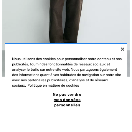
Nous utilisons des cookies pour personnaliser notre contenu et nos
publicités, fournir des fonctionnalités de réseaux sociaux et
analyser le trafic sur notre site web. Nous partageons également
des informations quant à vos habitudes de navigation sur notre site
avec nos partenaires publicitaires, d'analyse et de réseaux
sociaux.
Politique en matière de cookies
DESCRIPTION
COMPOSITION
DIMENSIONS
VENTE FINALE
POLO EN MAILLE REGULAR FIT STRUCTURÉ
Ne pas vendre
mes données
Le mannequin mesure : 188 cm
$ 65,90
-70%
$ 19,77
personnelles
CE PRODUIT NE PEUT PAS ÊTRE RETOURNÉ OU ÉCHANGÉ.
Polo regular fit en maille de coton (sauf les élastiques). Col à revers avec
$ 19
fermeture boutonnée sur le devant. Manches courtes. Finitions côtelées.
PRODUITS SIMILAIRES
ÉCRU / BEIGE
3166/440/075
ÉPUISÉ