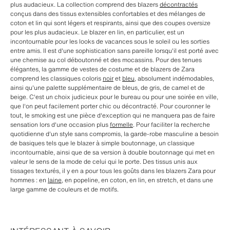
plus audacieux. La collection comprend des blazers
décontractés
conçus dans des tissus extensibles confortables et des mélanges de
coton et lin qui sont légers et respirants, ainsi que des coupes oversize
pour les plus audacieux. Le blazer en lin, en particulier, est un
incontournable pour les looks de vacances sous le soleil ou les sorties
entre amis. Il est d'une sophistication sans pareille lorsqu'il est porté avec
une chemise au col déboutonné et des mocassins. Pour des tenues
élégantes, la gamme de vestes de costume et de blazers de Zara
comprend les classiques coloris
noir
et
bleu
, absolument indémodables,
ainsi qu'une palette supplémentaire de bleus, de gris, de camel et de
beige. C'est un choix judicieux pour le bureau ou pour une soirée en ville,
que l'on peut facilement porter chic ou décontracté. Pour couronner le
tout, le smoking est une pièce d'exception qui ne manquera pas de faire
sensation lors d'une occasion plus
formelle
. Pour faciliter la recherche
quotidienne d'un style sans compromis, la garde-robe masculine a besoin
de basiques tels que le blazer à simple boutonnage, un classique
incontournable, ainsi que de sa version à double boutonnage qui met en
valeur le sens de la mode de celui qui le porte. Des tissus unis aux
tissages texturés, il y en a pour tous les goûts dans les blazers Zara pour
hommes : en
laine
, en popeline, en coton, en lin, en stretch, et dans une
large gamme de couleurs et de motifs.