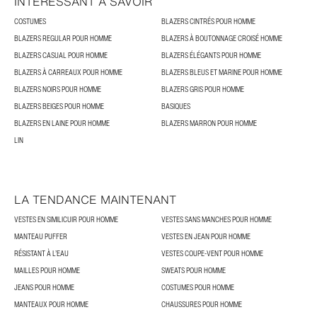
INTÉRESSANT À SAVOIR
COSTUMES
BLAZERS CINTRÉS POUR HOMME
BLAZERS REGULAR POUR HOMME
BLAZERS À BOUTONNAGE CROISÉ HOMME
BLAZERS CASUAL POUR HOMME
BLAZERS ÉLÉGANTS POUR HOMME
BLAZERS À CARREAUX POUR HOMME
BLAZERS BLEUS ET MARINE POUR HOMME
BLAZERS NOIRS POUR HOMME
BLAZERS GRIS POUR HOMME
BLAZERS BEIGES POUR HOMME
BASIQUES
BLAZERS EN LAINE POUR HOMME
BLAZERS MARRON POUR HOMME
LIN
LA TENDANCE MAINTENANT
VESTES EN SIMILICUIR POUR HOMME
VESTES SANS MANCHES POUR HOMME
MANTEAU PUFFER
VESTES EN JEAN POUR HOMME
RÉSISTANT À L’EAU
VESTES COUPE-VENT POUR HOMME
MAILLES POUR HOMME
SWEATS POUR HOMME
JEANS POUR HOMME
COSTUMES POUR HOMME
MANTEAUX POUR HOMME
CHAUSSURES POUR HOMME