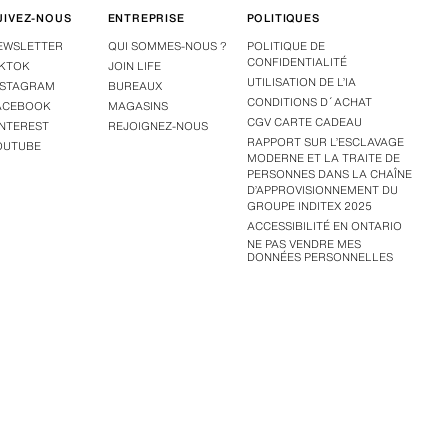
UIVEZ-NOUS
ENTREPRISE
POLITIQUES
EWSLETTER
QUI SOMMES-NOUS ?
POLITIQUE DE
CONFIDENTIALITÉ
IKTOK
JOIN LIFE
UTILISATION DE L’IA
NSTAGRAM
BUREAUX
CONDITIONS D´ACHAT
ACEBOOK
MAGASINS
CGV CARTE CADEAU
INTEREST
REJOIGNEZ-NOUS
RAPPORT SUR L’ESCLAVAGE
OUTUBE
MODERNE ET LA TRAITE DE
PERSONNES DANS LA CHAÎNE
D’APPROVISIONNEMENT DU
GROUPE INDITEX 2025
ACCESSIBILITÉ EN ONTARIO
NE PAS VENDRE MES
DONNÉES PERSONNELLES