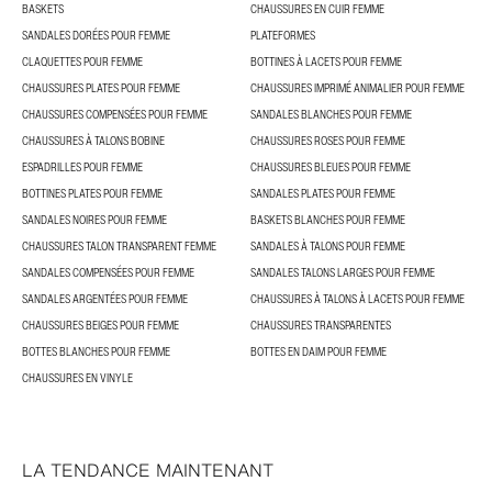
BASKETS
CHAUSSURES EN CUIR FEMME
SANDALES DORÉES POUR FEMME
PLATEFORMES
CLAQUETTES POUR FEMME
BOTTINES À LACETS POUR FEMME
CHAUSSURES PLATES POUR FEMME
CHAUSSURES IMPRIMÉ ANIMALIER POUR FEMME
CHAUSSURES COMPENSÉES POUR FEMME
SANDALES BLANCHES POUR FEMME
CHAUSSURES À TALONS BOBINE
CHAUSSURES ROSES POUR FEMME
ESPADRILLES POUR FEMME
CHAUSSURES BLEUES POUR FEMME
BOTTINES PLATES POUR FEMME
SANDALES PLATES POUR FEMME
SANDALES NOIRES POUR FEMME
BASKETS BLANCHES POUR FEMME
CHAUSSURES TALON TRANSPARENT FEMME
SANDALES À TALONS POUR FEMME
SANDALES COMPENSÉES POUR FEMME
SANDALES TALONS LARGES POUR FEMME
SANDALES ARGENTÉES POUR FEMME
CHAUSSURES À TALONS À LACETS POUR FEMME
CHAUSSURES BEIGES POUR FEMME
CHAUSSURES TRANSPARENTES
BOTTES BLANCHES POUR FEMME
BOTTES EN DAIM POUR FEMME
CHAUSSURES EN VINYLE
LA TENDANCE MAINTENANT