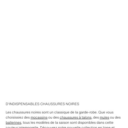
D'INDISPENSABLES CHAUSSURES NOIRES
Les chaussures noires sont un classique de la garde-robe. Que vous
choisissiez des
mocassins
ou des
chaussures à talons
, des
mules
ou des
ballerines
, tous les modèles de la saison sont disponibles dans cette
couleur intemporelle. Découvrez notre nouvelle
collection en ligne
et