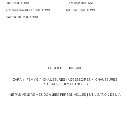
PULLS POUR FEMME
TRENCHS POUR FEMME
VESTES SANS MANCHES POUR FEMME
COSTUMES POUR FEMME
SACS EN CUIR POUR FEMME
ENGLISH
FRANÇAIS
ZARA
/
FEMME
/
CHAUSSURES | ACCESSOIRES
/
CHAUSSURES
/
CHAUSSURES BLANCHES
NE PAS VENDRE MES DONNÉES PERSONNELLES
UTILISATION DE L’IA