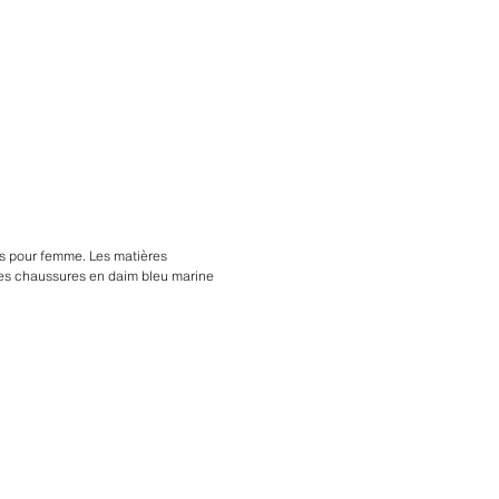
es pour femme. Les matières
 Les chaussures en daim bleu marine