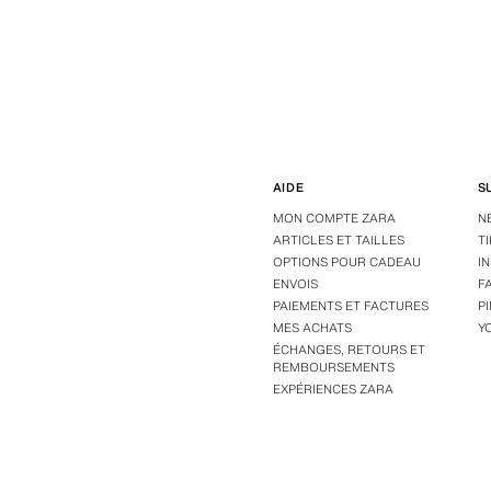
AIDE
S
MON COMPTE ZARA
N
ARTICLES ET TAILLES
T
OPTIONS POUR CADEAU
I
ENVOIS
F
PAIEMENTS ET FACTURES
P
MES ACHATS
Y
ÉCHANGES, RETOURS ET
REMBOURSEMENTS
EXPÉRIENCES ZARA