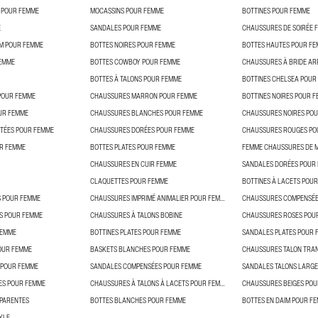
S POUR FEMME
MOCASSINS POUR FEMME
BOTTINES POUR FEMME
E
SANDALES POUR FEMME
CHAUSSURES DE SOIRÉE 
M POUR FEMME
BOTTES NOIRES POUR FEMME
BOTTES HAUTES POUR F
FEMME
BOTTES COWBOY POUR FEMME
CHAUSSURES À BRIDE AR
BOTTES À TALONS POUR FEMME
BOTTINES CHELSEA POUR
 POUR FEMME
CHAUSSURES MARRON POUR FEMME
BOTTINES NOIRES POUR 
UR FEMME
CHAUSSURES BLANCHES POUR FEMME
CHAUSSURES NOIRES PO
TÉES POUR FEMME
CHAUSSURES DORÉES POUR FEMME
CHAUSSURES ROUGES PO
UR FEMME
BOTTES PLATES POUR FEMME
FEMME CHAUSSURES DE 
CHAUSSURES EN CUIR FEMME
SANDALES DORÉES POUR
CLAQUETTES POUR FEMME
BOTTINES À LACETS POU
S POUR FEMME
CHAUSSURES IMPRIMÉ ANIMALIER POUR FEMME
CHAUSSURES COMPENSÉE
S POUR FEMME
CHAUSSURES À TALONS BOBINE
CHAUSSURES ROSES POU
FEMME
BOTTINES PLATES POUR FEMME
SANDALES PLATES POUR 
OUR FEMME
BASKETS BLANCHES POUR FEMME
CHAUSSURES TALON TRA
 POUR FEMME
SANDALES COMPENSÉES POUR FEMME
SANDALES TALONS LARGE
ES POUR FEMME
CHAUSSURES À TALONS À LACETS POUR FEMME
CHAUSSURES BEIGES PO
PARENTES
BOTTES BLANCHES POUR FEMME
BOTTES EN DAIM POUR F
YLE