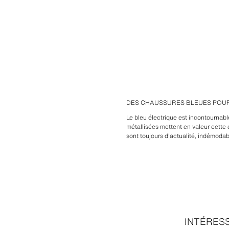
DES CHAUSSURES BLEUES POU
Le bleu électrique est incontournab
métallisées mettent en valeur cette 
sont toujours d'actualité, indémodab
INTÉRES