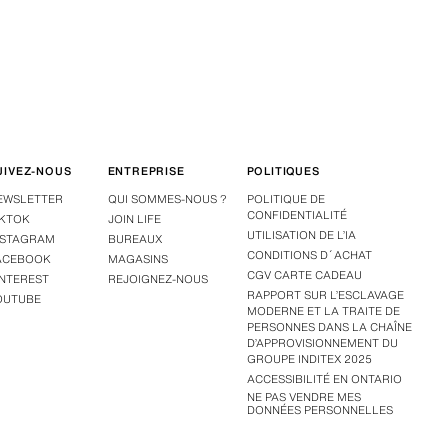
UIVEZ-NOUS
ENTREPRISE
POLITIQUES
EWSLETTER
QUI SOMMES-NOUS ?
POLITIQUE DE
CONFIDENTIALITÉ
IKTOK
JOIN LIFE
UTILISATION DE L’IA
NSTAGRAM
BUREAUX
CONDITIONS D´ACHAT
ACEBOOK
MAGASINS
CGV CARTE CADEAU
INTEREST
REJOIGNEZ-NOUS
RAPPORT SUR L’ESCLAVAGE
OUTUBE
MODERNE ET LA TRAITE DE
PERSONNES DANS LA CHAÎNE
D’APPROVISIONNEMENT DU
GROUPE INDITEX 2025
ACCESSIBILITÉ EN ONTARIO
NE PAS VENDRE MES
DONNÉES PERSONNELLES