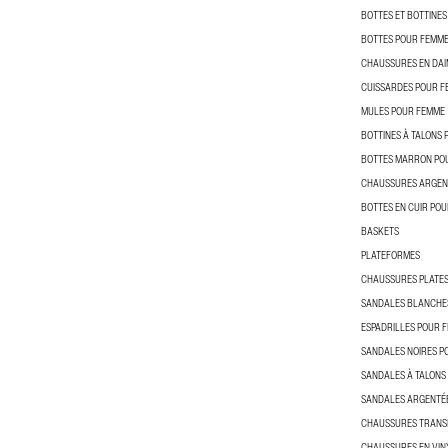
BOTTES ET BOTTINE
BOTTES POUR FEMM
CHAUSSURES EN DAI
CUISSARDES POUR 
MULES POUR FEMME
BOTTINES À TALONS
BOTTES MARRON PO
CHAUSSURES ARGEN
BOTTES EN CUIR PO
BASKETS
PLATEFORMES
CHAUSSURES PLATE
SANDALES BLANCHE
ESPADRILLES POUR 
SANDALES NOIRES P
SANDALES À TALONS
SANDALES ARGENTÉ
CHAUSSURES TRANS
CHAUSSURES EN VIN