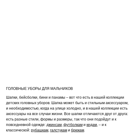
ГОЛОВНЫЕ УБОРЫ ДЛЯ МАЛЬЧИКОВ
Шапки, бейсболки, бини и панамы – вот что есть в нашей коллекции
детских головных уборов. Шапка может быть и стильным аксессуаром,
и необходимостью, когда на улице холодно, и в нашей коллекции есть
аксессуары на все случаи жизни. Все шапки отличаются друг от друга:
есть разные стили, формы и размеры, так что они подойдут и к
повседневной одежде:
джинсам
,
футболкам
и
кедам
, – и к
классической:
рубашкам,
галстукам
и
брюкам
.