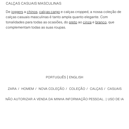
CALÇAS CASUAIS MASCULINAS
De
joggers
a
chinos
,
calças cargo
e calças cropped, a nossa coleção de
calças casuais masculinas é tanto ampla quanto elegante. Com
tonalidades para todas as ocasiões, do
preto
ao
cinza
e
branco
, que
complementam todas as suas roupas.
PORTUGUÊS
ENGLISH
ZARA
/
HOMEM
/
NOVA COLEÇÃO
/
COLEÇÃO
/
CALÇAS
/
CASUAIS
NÃO AUTORIZAR A VENDA DA MINHA INFORMAÇÃO PESSOAL.
USO DE IA