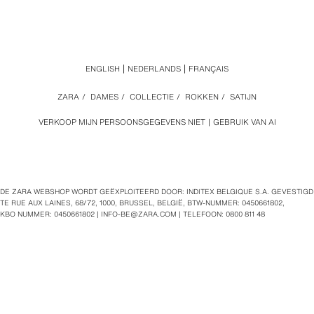
ENGLISH
NEDERLANDS
FRANÇAIS
ZARA
/
DAMES
/
COLLECTIE
/
ROKKEN
/
SATIJN
VERKOOP MIJN PERSOONSGEGEVENS NIET
GEBRUIK VAN AI
DE ZARA WEBSHOP WORDT GEËXPLOITEERD DOOR: INDITEX BELGIQUE S.A. GEVESTIGD
TE RUE AUX LAINES, 68/72, 1000, BRUSSEL, BELGIË, BTW‑NUMMER: 0450661802,
KBO NUMMER: 0450661802 |
INFO-BE@ZARA.COM
| TELEFOON: 0800 811 48