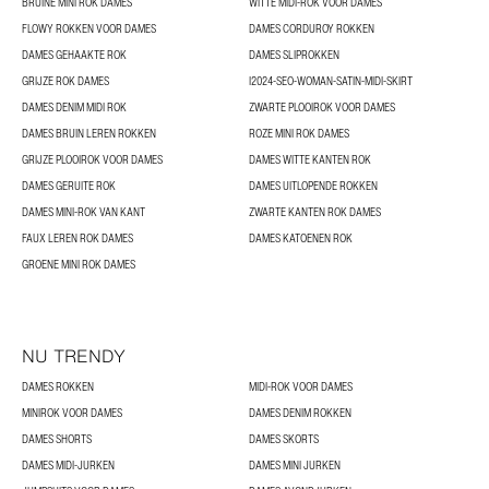
BRUINE MINI ROK DAMES
WITTE MIDI-ROK VOOR DAMES
FLOWY ROKKEN VOOR DAMES
DAMES CORDUROY ROKKEN
DAMES GEHAAKTE ROK
DAMES SLIPROKKEN
GRIJZE ROK DAMES
I2024-SEO-WOMAN-SATIN-MIDI-SKIRT
DAMES DENIM MIDI ROK
ZWARTE PLOOIROK VOOR DAMES
DAMES BRUIN LEREN ROKKEN
ROZE MINI ROK DAMES
GRIJZE PLOOIROK VOOR DAMES
DAMES WITTE KANTEN ROK
DAMES GERUITE ROK
DAMES UITLOPENDE ROKKEN
DAMES MINI-ROK VAN KANT
ZWARTE KANTEN ROK DAMES
FAUX LEREN ROK DAMES
DAMES KATOENEN ROK
GROENE MINI ROK DAMES
NU TRENDY
DAMES ROKKEN
MIDI-ROK VOOR DAMES
MINIROK VOOR DAMES
DAMES DENIM ROKKEN
DAMES SHORTS
DAMES SKORTS
DAMES MIDI-JURKEN
DAMES MINI JURKEN