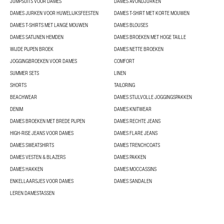
JUMPSUITS VOOR DAMES
DAMES AVONDJURKEN
DAMES JURKEN VOOR HUWELIJKSFEESTEN
DAMES T-SHIRT MET KORTE MOUWEN
DAMES T-SHIRTS MET LANGE MOUWEN
DAMES BLOUSES
DAMES SATIJNEN HEMDEN
DAMES BROEKEN MET HOGE TAILLE
WIJDE PIJPEN BROEK
DAMES NETTE BROEKEN
JOGGINGBROEKEN VOOR DAMES
COMFORT
SUMMER SETS
LINEN
SHORTS
TAILORING
BEACHWEAR
DAMES STIJLVOLLE JOGGINGSPAKKEN
DENIM
DAMES KNITWEAR
DAMES BROEKEN MET BREDE PIJPEN
DAMES RECHTE JEANS
HIGH-RISE JEANS VOOR DAMES
DAMES FLARE JEANS
DAMES SWEATSHIRTS
DAMES TRENCHCOATS
DAMES VESTEN & BLAZERS
DAMES PAKKEN
DAMES HAKKEN
DAMES MOCCASSINS
ENKELLAARSJES VOOR DAMES
DAMES SANDALEN
LEREN DAMESTASSEN