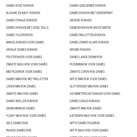
DAMES ROZE ROKKEN
DAMES GEBLOEMDE ROKKEN
BLAUWE EN NAVY ROKKEN
DAMES ROKKEN MET DIERENPRINT
DAMES FRANJE ROKKEN
GROENE ROKKEN
DAMES ROKKEN MET HOGE TAILLE
DAMESROKKEN IN GROTE MATEN
DAMES TULEROKKEN
DAMES PAILLETTEN ROKKEN
WIKKELROKKEN VOOR DAMES
DAMES ZOMER-KLARE ROKKEN
ORANJE DAMES ROKKEN
BRUINE ROKKEN
FEESTROKKEN VOOR DAMES
DAMES LANGE DENIM ROK
ZWARTE MAXI-ROK VOOR DAMES
PLOOIMINIROK VOOR DAMES
MIDI PLOOIROK VOOR DAMES
ZWARTE LEREN ROK DAMES
DAMES MINI ROK MET PAILLETTEN
WITTE MINI ROK VOOR DAMES
LEREN MINI ROK DAMES
GLITTERENDE MINI ROK DAMES
ZWARTE MIDI-ROK DAMES
ASYMMETRISCHE ROKKEN VOOR DAMES
DAMES WOLLEN ROKKEN
DAMES CARGO ROKKEN
DENIM MINIROK DAMES
ZWARTE MINI ROK DAMES
FLOWY MAXI-ROK VOOR DAMES
KATOENEN MAXI-ROK VOOR DAMES
GELE DAMES ROK
WITTE DAMES PLOOIROK
PAARSE DAMES ROK
WITTE MAXI-ROK VOOR DAMES