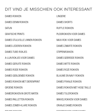
DIT VIND JE MISSCHIEN OOK INTERESSANT
DAMES ROKKEN
LINGERIE
DAMES DENIM ROKKEN
DAMES SHORTS
SATIJN
RUFFLE ROKKEN
GRAFISCHE PRINTS
PLOOIROKKEN VOOR DAMES
DAMES STIJLVOLLE LINNEN ROKKEN
MAXI-ROK VOOR DAMES
DAMES LEDEREN ROKKEN
DAMES ZWARTE ROKKEN
DAMES TUBE-ROKJES
STIPPENROKKEN
A-LIJN ROKJES VOOR DAMES
DAMES GEBREIDE ROKKEN
DAMES GERUITE ROKKEN
DAMES WITTE ROKKEN
DAMES RODE ROKKEN
DAMES ROZE ROKKEN
DAMES GEBLOEMDE ROKKEN
BLAUWE EN NAVY ROKKEN
DAMES ROKKEN MET DIERENPRINT
DAMES FRANJE ROKKEN
GROENE ROKKEN
DAMES ROKKEN MET HOGE TAILLE
DAMESROKKEN IN GROTE MATEN
DAMES TULEROKKEN
DAMES PAILLETTEN ROKKEN
WIKKELROKKEN VOOR DAMES
DAMES ZOMER-KLARE ROKKEN
ORANJE DAMES ROKKEN