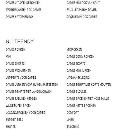
DAMES UITLOPENDE ROKKEN
DAMES MINI-ROK VAN KANT
ZWARTE KANTEN ROK DAMES
FAUX LEREN ROK DAMES
DAMES KATOENEN ROK
GROENE MINI ROK DAMES
NU TRENDY
DAMES ROKKEN
MIDIROKKEN
MINI
DAMES DENIM ROKKEN
DAMES SHORTS
DAMES SKORTS
DAMES MIDI-JURKEN
DAMES MINI JURKEN
JUMPSUITS VOOR DAMES
UITGAANSKLEDING
DAMES JURKEN VOOR HUWELIJKSFEESTEN
DAMES T-SHIRT MET KORTE MOUWEN
DAMES T-SHIRTS MET LANGE MOUWEN
DAMES BLOUSES
DAMES SATIJNEN HEMDEN
DAMES BROEKEN MET HOGE TAILLE
WIJDE PIJPEN BROEK
DAMES NETTE BROEKEN
JOGGINGBROEKEN VOOR DAMES
COMFORT
SUMMER SETS
LINEN
SHORTS
TAILORING