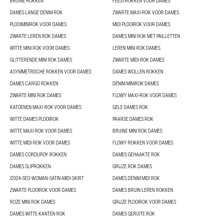
BRUINE ROKKEN
FEESTROKKEN VOOR DAMES
DAMES LANGE DENIM ROK
ZWARTE MAXI-ROK VOOR DAMES
PLOOIMINIROK VOOR DAMES
MIDI PLOOIROK VOOR DAMES
ZWARTE LEREN ROK DAMES
DAMES MINI ROK MET PAILLETTEN
WITTE MINI ROK VOOR DAMES
LEREN MINI ROK DAMES
GLITTERENDE MINI ROK DAMES
ZWARTE MIDI-ROK DAMES
ASYMMETRISCHE ROKKEN VOOR DAMES
DAMES WOLLEN ROKKEN
DAMES CARGO ROKKEN
DENIM MINIROK DAMES
ZWARTE MINI ROK DAMES
FLOWY MAXI-ROK VOOR DAMES
KATOENEN MAXI-ROK VOOR DAMES
GELE DAMES ROK
WITTE DAMES PLOOIROK
PAARSE DAMES ROK
WITTE MAXI-ROK VOOR DAMES
BRUINE MINI ROK DAMES
WITTE MIDI-ROK VOOR DAMES
FLOWY ROKKEN VOOR DAMES
DAMES CORDUROY ROKKEN
DAMES GEHAAKTE ROK
DAMES SLIPROKKEN
GRIJZE ROK DAMES
I2024-SEO-WOMAN-SATIN-MIDI-SKIRT
DAMES DENIM MIDI ROK
ZWARTE PLOOIROK VOOR DAMES
DAMES BRUIN LEREN ROKKEN
ROZE MINI ROK DAMES
GRIJZE PLOOIROK VOOR DAMES
DAMES WITTE KANTEN ROK
DAMES GERUITE ROK