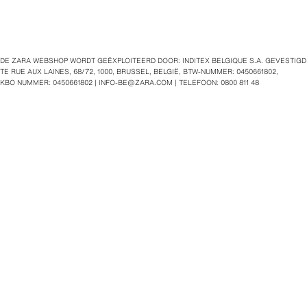
DE ZARA WEBSHOP WORDT GEËXPLOITEERD DOOR: INDITEX BELGIQUE S.A. GEVESTIGD
TE RUE AUX LAINES, 68/72, 1000, BRUSSEL, BELGIË, BTW‑NUMMER: 0450661802,
KBO NUMMER: 0450661802 |
INFO-BE@ZARA.COM
| TELEFOON: 0800 811 48