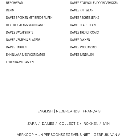
BEACHWEAR
DAMES STIJLVOLLE JOGGINGSPAKKEN
DENIM
DAMES KNITWEAR
DAMES BROEKEN MET BREDE PIJPEN
DAMES RECHTE JEANS
HIGH-RISE JEANS VOOR DAMES
DAMES FLARE JEANS
DAMES SWEATSHIRTS
DAMES TRENCHCOATS
DAMES VESTEN & BLAZERS
DAMES PAKKEN
DAMES HAKKEN
DAMES MOCCASSINS
ENKELLAARSJES VOOR DAMES
DAMES SANDALEN
LEREN DAMESTASSEN
ENGLISH
NEDERLANDS
FRANÇAIS
ZARA
/
DAMES
/
COLLECTIE
/
ROKKEN
/
MINI
VERKOOP MIJN PERSOONSGEGEVENS NIET
GEBRUIK VAN AI