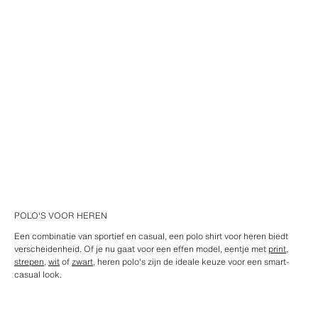
POLO'S VOOR HEREN
Een combinatie van sportief en casual, een polo shirt voor heren biedt
verscheidenheid. Of je nu gaat voor een effen model, eentje met
print
,
strepen
,
wit
of
zwart
, heren polo's zijn de ideale keuze voor een smart-
casual look.