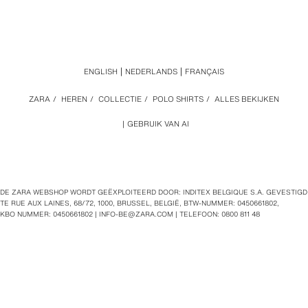
ENGLISH
NEDERLANDS
FRANÇAIS
ZARA
/
HEREN
/
COLLECTIE
/
POLO SHIRTS
/
ALLES BEKIJKEN
GEBRUIK VAN AI
DE ZARA WEBSHOP WORDT GEËXPLOITEERD DOOR: INDITEX BELGIQUE S.A. GEVESTIGD
TE RUE AUX LAINES, 68/72, 1000, BRUSSEL, BELGIË, BTW‑NUMMER: 0450661802,
KBO NUMMER: 0450661802 |
INFO-BE@ZARA.COM
| TELEFOON: 0800 811 48