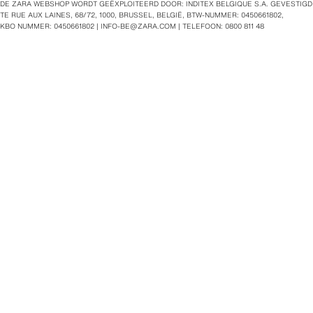
DE ZARA WEBSHOP WORDT GEËXPLOITEERD DOOR: INDITEX BELGIQUE S.A. GEVESTIGD
TE RUE AUX LAINES, 68/72, 1000, BRUSSEL, BELGIË, BTW‑NUMMER: 0450661802,
KBO NUMMER: 0450661802 |
INFO-BE@ZARA.COM
| TELEFOON: 0800 811 48