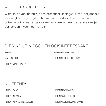
WITTE POLO'S VOOR HEREN
Witte
polo's
voor heren zijn een essentieel kledingstuk, heel het jaar door.
Makkelijk te dragen tijdens het weekend of door de week, met onze
collectie polo's met
lange mouwen
en korte mouwen verzekeren we je
een polo shirt voor heel het jaar.
DIT VIND JE MISSCHIEN OOK INTERESSANT
EFFEN
HEREN BEDRUKTE POLO'S
MAO COLLAR
HEREN GESTREEPTE POLO'S
HEREN ZWARTE POLO'S
NU TRENDY
HEREN JEANS
HEREN MAATPAKKEN
HEREN KNITWEAR
HEREN SWEATSHIRTS
HEREN FAUX LEREN JACKETS
HEREN VESTEN & WAISTCOATS