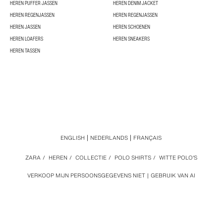
HEREN PUFFER JASSEN
HEREN DENIM JACKET
HEREN REGENJASSEN
HEREN REGENJASSEN
HEREN JASSEN
HEREN SCHOENEN
HEREN LOAFERS
HEREN SNEAKERS
HEREN TASSEN
ENGLISH
NEDERLANDS
FRANÇAIS
ZARA
/
HEREN
/
COLLECTIE
/
POLO SHIRTS
/
WITTE POLO'S
VERKOOP MIJN PERSOONSGEGEVENS NIET
GEBRUIK VAN AI