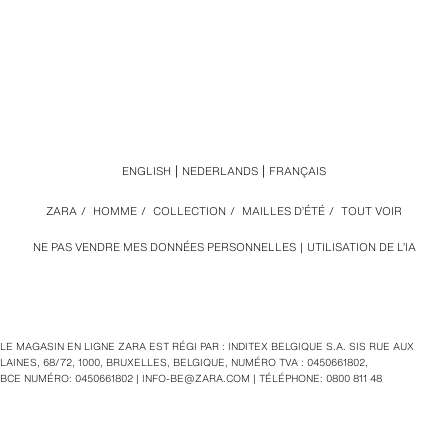
ENGLISH
NEDERLANDS
FRANÇAIS
ZARA
/
HOMME
/
COLLECTION
/
MAILLES D’ÉTÉ
/
TOUT VOIR
NE PAS VENDRE MES DONNÉES PERSONNELLES
UTILISATION DE L’IA
LE MAGASIN EN LIGNE ZARA EST RÉGI PAR : INDITEX BELGIQUE S.A. SIS RUE AUX
LAINES, 68/72, 1000, BRUXELLES, BELGIQUE, NUMÉRO TVA : 0450661802,
BCE NUMÉRO: 0450661802 |
INFO-BE@ZARA.COM
| TÉLÉPHONE: 0800 811 48