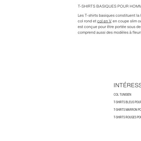
T-SHIRTS BASIQUES POUR HOM
Les T-shirts basiques constituent la
col rond et
col en V
, en coupe slim 
est conçue pour être portée sous des
comprend aussi des modèles à fleur
INTÉRES
COL TUNISIEN
T-SHIRTS BLEUS PO
T-SHIRTS MARRON P
T-SHIRTS ROUGES P