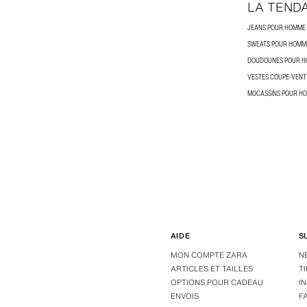
LA TEND
JEANS POUR HOMME
SWEATS POUR HOMM
DOUDOUNES POUR 
VESTES COUPE-VEN
MOCASSINS POUR H
AIDE
S
MON COMPTE ZARA
N
ARTICLES ET TAILLES
T
OPTIONS POUR CADEAU
I
ENVOIS
F