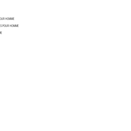
POUR HOMME
S POUR HOMME
ME