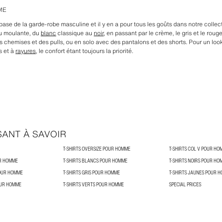
ME
 base de la garde-robe masculine et il y en a pour tous les goûts dans notre coll
ou moulante, du
blanc
classique au
noir
, en passant par le crème, le gris et le ro
 chemises et des pulls, ou en solo avec des pantalons et des shorts. Pour un look
s et à
rayures
, le confort étant toujours la priorité.
SANT À SAVOIR
T-SHIRTS OVERSIZE POUR HOMME
T-SHIRTS COL V POUR HO
UR HOMME
T-SHIRTS BLANCS POUR HOMME
T-SHIRTS NOIRS POUR HO
OUR HOMME
T-SHIRTS GRIS POUR HOMME
T-SHIRTS JAUNES POUR 
OUR HOMME
T-SHIRTS VERTS POUR HOMME
SPECIAL PRICES