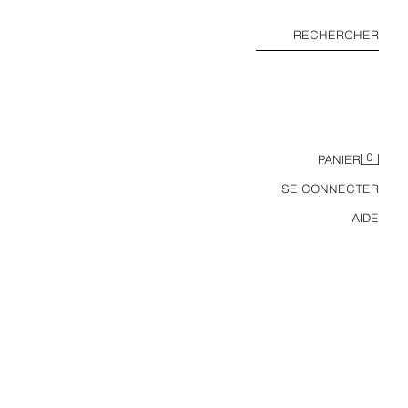
RECHERCHER
0
PANIER
SE CONNECTER
AIDE
LOT DE 3 DÉBARDEURS BASIQUES