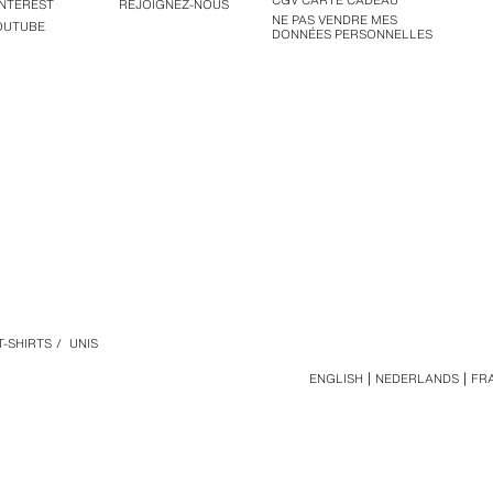
CGV CARTE CADEAU
INTEREST
REJOIGNEZ-NOUS
NE PAS VENDRE MES
OUTUBE
DONNÉES PERSONNELLES
T-SHIRTS
/
UNIS
ENGLISH
NEDERLANDS
FR