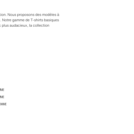
ection. Nous proposons des modèles à
uge. Notre gamme de T-shirts basiques
 plus audacieux, la collection
MME
MME
HOMME