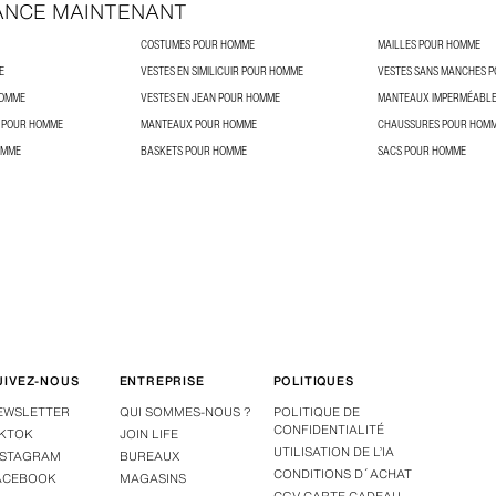
ANCE MAINTENANT
COSTUMES POUR HOMME
MAILLES POUR HOMME
E
VESTES EN SIMILICUIR POUR HOMME
VESTES SANS MANCHES 
HOMME
VESTES EN JEAN POUR HOMME
MANTEAUX IMPERMÉABLE
T POUR HOMME
MANTEAUX POUR HOMME
CHAUSSURES POUR HOM
OMME
BASKETS POUR HOMME
SACS POUR HOMME
UIVEZ-NOUS
ENTREPRISE
POLITIQUES
EWSLETTER
QUI SOMMES-NOUS ?
POLITIQUE DE
CONFIDENTIALITÉ
IKTOK
JOIN LIFE
UTILISATION DE L’IA
NSTAGRAM
BUREAUX
CONDITIONS D´ACHAT
ACEBOOK
MAGASINS