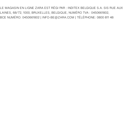
LE MAGASIN EN LIGNE ZARA EST RÉGI PAR : INDITEX BELGIQUE S.A. SIS RUE AUX
LAINES, 68/72, 1000, BRUXELLES, BELGIQUE, NUMÉRO TVA : 0450661802,
BCE NUMÉRO: 0450661802 |
INFO-BE@ZARA.COM
| TÉLÉPHONE: 0800 811 48