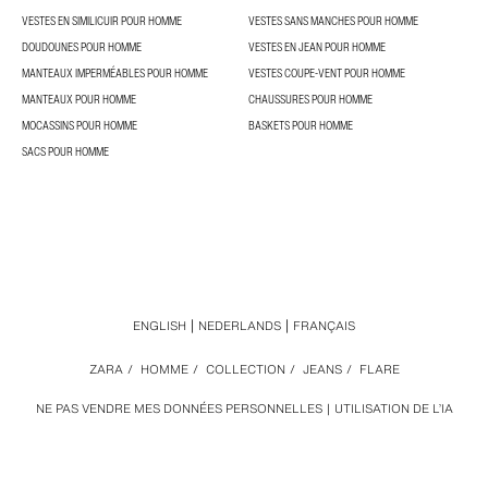
VESTES EN SIMILICUIR POUR HOMME
VESTES SANS MANCHES POUR HOMME
DOUDOUNES POUR HOMME
VESTES EN JEAN POUR HOMME
MANTEAUX IMPERMÉABLES POUR HOMME
VESTES COUPE-VENT POUR HOMME
MANTEAUX POUR HOMME
CHAUSSURES POUR HOMME
MOCASSINS POUR HOMME
BASKETS POUR HOMME
SACS POUR HOMME
ENGLISH
NEDERLANDS
FRANÇAIS
ZARA
/
HOMME
/
COLLECTION
/
JEANS
/
FLARE
NE PAS VENDRE MES DONNÉES PERSONNELLES
UTILISATION DE L’IA