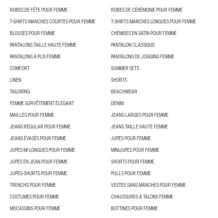
ROBES DE FÊTE POUR FEMME
ROBES DE CÉRÉMONIE POUR FEMME
T-SHIRTS MANCHES COURTES POUR FEMME
T-SHIRTS MANCHES LONGUES POUR FEMME
BLOUSES POUR FEMME
CHEMISES EN SATIN POUR FEMME
PANTALONS TAILLE HAUTE FEMME
PANTALON CLASSIQUE
PANTALONS À PLIS FEMME
PANTALONS DE JOGGING FEMME
COMFORT
SUMMER SETS
LINEN
SHORTS
TAILORING
BEACHWEAR
FEMME SURVÊTEMENT ÉLÉGANT
DENIM
MAILLES POUR FEMME
JEANS LARGES POUR FEMME
JEANS REGULAR POUR FEMME
JEANS TAILLE HAUTE FEMME
JEANS ÉVASÉS POUR FEMME
JUPES POUR FEMME
JUPES MI-LONGUES POUR FEMME
MINIJUPES POUR FEMME
JUPES EN JEAN POUR FEMME
SHORTS POUR FEMME
JUPES-SHORTS POUR FEMME
PULLS POUR FEMME
TRENCHS POUR FEMME
VESTES SANS MANCHES POUR FEMME
COSTUMES POUR FEMME
CHAUSSURES À TALONS FEMME
MOCASSINS POUR FEMME
BOTTINES POUR FEMME