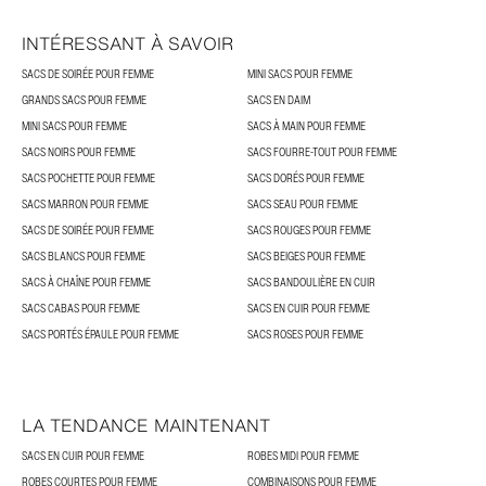
INTÉRESSANT À SAVOIR
SACS DE SOIRÉE POUR FEMME
MINI SACS POUR FEMME
GRANDS SACS POUR FEMME
SACS EN DAIM
MINI SACS POUR FEMME
SACS À MAIN POUR FEMME
SACS NOIRS POUR FEMME
SACS FOURRE-TOUT POUR FEMME
SACS POCHETTE POUR FEMME
SACS DORÉS POUR FEMME
SACS MARRON POUR FEMME
SACS SEAU POUR FEMME
SACS DE SOIRÉE POUR FEMME
SACS ROUGES POUR FEMME
SACS BLANCS POUR FEMME
SACS BEIGES POUR FEMME
SACS À CHAÎNE POUR FEMME
SACS BANDOULIÈRE EN CUIR
SACS CABAS POUR FEMME
SACS EN CUIR POUR FEMME
SACS PORTÉS ÉPAULE POUR FEMME
SACS ROSES POUR FEMME
LA TENDANCE MAINTENANT
SACS EN CUIR POUR FEMME
ROBES MIDI POUR FEMME
ROBES COURTES POUR FEMME
COMBINAISONS POUR FEMME