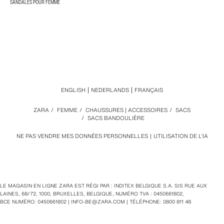
SANDALES POUR FEMME
ENGLISH
NEDERLANDS
FRANÇAIS
ZARA
/
FEMME
/
CHAUSSURES | ACCESSOIRES
/
SACS
/
SACS BANDOULIÈRE
NE PAS VENDRE MES DONNÉES PERSONNELLES
UTILISATION DE L’IA
LE MAGASIN EN LIGNE ZARA EST RÉGI PAR : INDITEX BELGIQUE S.A. SIS RUE AUX
LAINES, 68/72, 1000, BRUXELLES, BELGIQUE, NUMÉRO TVA : 0450661802,
BCE NUMÉRO: 0450661802 |
INFO-BE@ZARA.COM
| TÉLÉPHONE: 0800 811 48