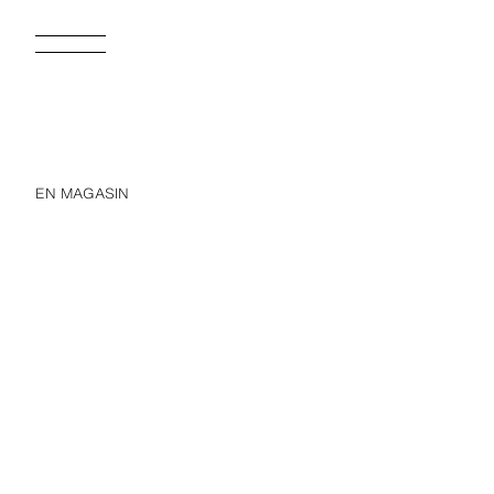
EN MAGASIN
PULL DOUBLE ÉPAISSEUR EN RÉSILLE
22,95 EUR
22