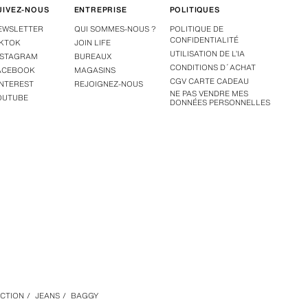
UIVEZ-NOUS
ENTREPRISE
POLITIQUES
EWSLETTER
QUI SOMMES-NOUS ?
POLITIQUE DE
CONFIDENTIALITÉ
IKTOK
JOIN LIFE
UTILISATION DE L’IA
NSTAGRAM
BUREAUX
CONDITIONS D´ACHAT
ACEBOOK
MAGASINS
CGV CARTE CADEAU
INTEREST
REJOIGNEZ-NOUS
NE PAS VENDRE MES
OUTUBE
DONNÉES PERSONNELLES
CTION
/
JEANS
/
BAGGY