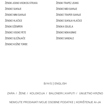
ŽENSKI JEANS VISOKOG STRUKA
ŽENSKI TRAPEZ JEANS
ŽENSKE SUKNJE
ŽENSKE MIDI SUKNJE
ŽENSKE MINI SUKNJE
ŽENSKE TRAPER SUKNJE
ŽENSKE HLAČICE
ŽENSKE SUKNJA HLAČICE
ŽENSKI DŽEMPERI
ŽENSKA ODIJELA
ŽENSKE VISOKE PETE
ŽENSKE MOKASINKE
ŽENSKE GLEŽNJAČE
ŽENSKE SANDALE
ŽENSKE KOŽNE TORBE
B/H/S
ENGLISH
ZARA
/
ŽENE
/
KOLEKCIJA
/
BALONERI | KAPUTI
/
UMJETNO KRZNO
NEMOJTE PRODAVATI MOJE OSOBNE PODATKE
KORIŠTENJE AI-JA