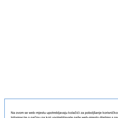
Na ovom se web-mjestu upotrebljavaju kolačići za poboljšanje korisničko
Informacije o načinu na koji upotrebljavate naše web-mjesto dijelimo s pa