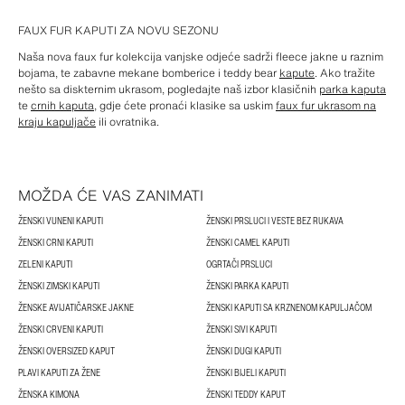
FAUX FUR KAPUTI ZA NOVU SEZONU
Naša nova faux fur kolekcija vanjske odjeće sadrži fleece jakne u raznim
bojama, te zabavne mekane bomberice i teddy bear
kapute
. Ako tražite
nešto sa diskternim ukrasom, pogledajte naš izbor klasičnih
parka kaputa
te
crnih kaputa
, gdje ćete pronaći klasike sa uskim
faux fur ukrasom na
kraju kapuljače
ili ovratnika.
MOŽDA ĆE VAS ZANIMATI
ŽENSKI VUNENI KAPUTI
ŽENSKI PRSLUCI I VESTE BEZ RUKAVA
ŽENSKI CRNI KAPUTI
ŽENSKI CAMEL KAPUTI
ZELENI KAPUTI
OGRTAČI PRSLUCI
ŽENSKI ZIMSKI KAPUTI
ŽENSKI PARKA KAPUTI
ŽENSKE AVIJATIČARSKE JAKNE
ŽENSKI KAPUTI SA KRZNENOM KAPULJAČOM
ŽENSKI CRVENI KAPUTI
ŽENSKI SIVI KAPUTI
ŽENSKI OVERSIZED KAPUT
ŽENSKI DUGI KAPUTI
PLAVI KAPUTI ZA ŽENE
ŽENSKI BIJELI KAPUTI
ŽENSKA KIMONA
ŽENSKI TEDDY KAPUT