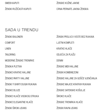
SMEĐI KAPUTI
ŽENSKE KOŽNE JAKNE
ŽENSKI RUŽIČASTI KAPUTI
CRNA PERNATE JAKNA ŽENSKA
SADA U TRENDU
ŽENSKI BALONERI
ŽENSKI PRSLUCI I VESTE BEZ RUKAVA
COMFORT
LJETNI KOMPLETI
LINEN
KRATKE HLAČE
TAILORING
ODJEĆA ZA PLAŽU
MODERNE ŽENSKE TRENIRKE
DENIM
ŽENSKA PLETIVA
ŽENSKE MIDI HALJINE
ŽENSKE KRATKE HALJINE
ŽENSKI KOMBINEZONI
ŽENSKE PARTY HALJINE
ŽENSKE HALJINE ZA GOŠĆE VJENČANJA
ŽENSKI T-SHIRTI DUGIH RUKAVA
ŽENSKE MAJICE KRATKIH RUKAVA
ŽENSKE BLUZE
ŽENSKE SATENSKE KOŠULJE
ŽENSKE HLAČE VISOKOG STRUKA
ŠIROKE HLAČE
ŽENSKE ELEGANTNE HLAČE
ŽENSKE TRENIRKA HLAČE
ŽENSKI ŠIROKI JEANS
ŽENSKI RAVNI JEANS