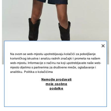
Na ovom se web-mjestu upotrebljavaju kolačići za poboljšanje
korisničkog iskustva i analizu radnih značajki i prometa na našem
web-mjestu. Informacije o načinu na koji upotrebljavate naše web-
mjesto dijelimo s partnerima za društvene mreže, oglašavanje i
analitiku.
Politika o kolačićima
OPIS
SASTAV
MJERE
Nemojte prodavati
moje osobne
VISOKE KOŽNE ČIZME
Čizme od kože. Zrnati efekt. Dvostruki držač. Lako obuvanje
podatke
povlačenjem. Srednja potpetica. Završetak u špic.
199,00 KM
-75%
49,50 KM
49,5
Visina potpetice: 5 cm
SLIČNI PROIZVODI
SMEĐA
2054/610/700
NEMA NA ZALIHI