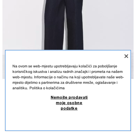
Na ovom se web-mjestu upotrebljavaju kolačići za poboljšanje
korisničkog iskustva i analizu radnih značajki i prometa na našem
web-mjestu. Informacije o načinu na koji upotrebljavate naše web-
mjesto dijelimo s partnerima za društvene mreže, oglašavanje i
analitiku.
Politika o kolačićima
OPIS
SASTAV
MJERE
Nemojte prodavati
TRAPERICE VISOKOG STRUKA WIDE LEG ZW
moje osobne
COLLECTION
Relaxed Leg - Ankle Length - Visoki struk
podatke
ZW ZARA WOMAN JEANS
59,50 KM
-77%
13,50 KM
13,5
Traperice visokog struka izrađene od predene mješavine pamuka. Petlje
SLIČNI PROIZVODI
za remen. Stražnji našiveni džepovi. Naglašeni šavovi sprijeda. Široke
NEMA NA ZALIHI
PLAVA
9632/253/407
nogavice. Patentni zatvarač, gumb i metalna kopčica ispod našivka