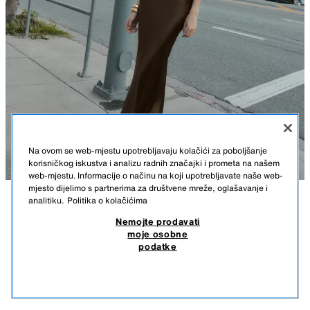
Na ovom se web-mjestu upotrebljavaju kolačići za poboljšanje
korisničkog iskustva i analizu radnih značajki i prometa na našem
web-mjestu. Informacije o načinu na koji upotrebljavate naše web-
mjesto dijelimo s partnerima za društvene mreže, oglašavanje i
analitiku.
Politika o kolačićima
OPIS
SASTAV
MJERE
Nemojte prodavati
moje osobne
SATINIRANA MIDI SUKNJA
Visina modela: 178 cm
podatke
49,50 KM
-84%
7,50 KM
Midi suknja s elastičnim strukom. Satinirana tkanina.
7,50
SMEĐA
8160/399/700
SLIČNI PROIZVODI
NEMA NA ZALIHI