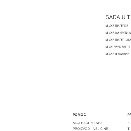
SADA U 
MUŠKE TRAPERICE
MUŠKE JAKNE OD UM
MUŠKE TRAPER JAK
MUŠKI SWEATSHIRTI
MUŠKE MOKASINKE
POMOĆ
P
MOJ RAČUN ZARA
E
PROIZVODI I VELIČINE
T