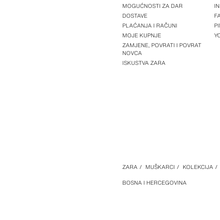
MOGUĆNOSTI ZA DAR
I
DOSTAVE
F
PLAĆANJA I RAČUNI
P
MOJE KUPNJE
Y
ZAMJENE, POVRATI I POVRAT
NOVCA
ISKUSTVA ZARA
ZARA
/
MUŠKARCI
/
KOLEKCIJA
/
BOSNA I HERCEGOVINA