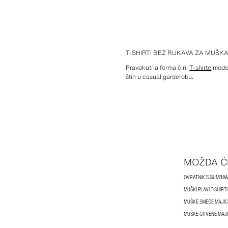
T-SHIRTI BEZ RUKAVA ZA MUŠK
Pravokutna forma čini
T-shirte
moder
štih u casual garderobu.
MOŽDA Ć
OVRATNIK S GUMBIM
MUŠKI PLAVI T-SHIRTI
MUŠKE SMEĐE MAJIC
MUŠKE CRVENE MAJ