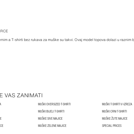
ARCE
nim a T-shirti bez rukava za muške su takvi. Ovaj model topova dolazi u raznim b
E VAS ZANIMATI
A
MUŠKI OVERSIZED T-SHIRTI
MUŠKI T-SHIRTI V-IZREZA
MUŠKI BIJELI T-SHIRTI
MUŠKI CRNI T-SHIRTI
E
MUŠKE SIVE MAJICE
MUŠKE ŽUTE MAJICE
ICE
MUŠKE ZELENE MAJICE
SPECIAL PRICES