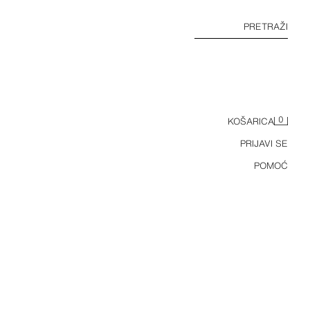
PRETRAŽI
0
KOŠARICA
PRIJAVI SE
POMOĆ
TOP BEZ RUKAVA S KOMBINIRANIM OVRATNIKOM