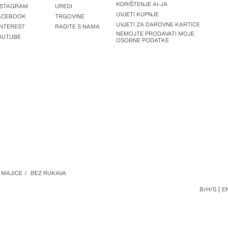
KORIŠTENJE AI-JA
NSTAGRAM
UREDI
UVJETI KUPNJE
ACEBOOK
TRGOVINE
UVJETI ZA DAROVNE KARTICE
INTEREST
RADITE S NAMA
NEMOJTE PRODAVATI MOJE
OUTUBE
OSOBNE PODATKE
MAJICE
/
BEZ RUKAVA
B/H/S
E