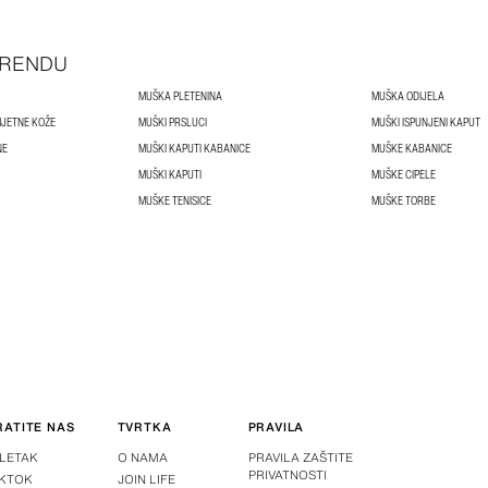
TRENDU
MUŠKA PLETENINA
MUŠKA ODIJELA
JETNE KOŽE
MUŠKI PRSLUCI
MUŠKI ISPUNJENI KAPUT
NE
MUŠKI KAPUTI KABANICE
MUŠKE KABANICE
MUŠKI KAPUTI
MUŠKE CIPELE
MUŠKE TENISICE
MUŠKE TORBE
RATITE NAS
TVRTKA
PRAVILA
-LETAK
O NAMA
PRAVILA ZAŠTITE
PRIVATNOSTI
IKTOK
JOIN LIFE