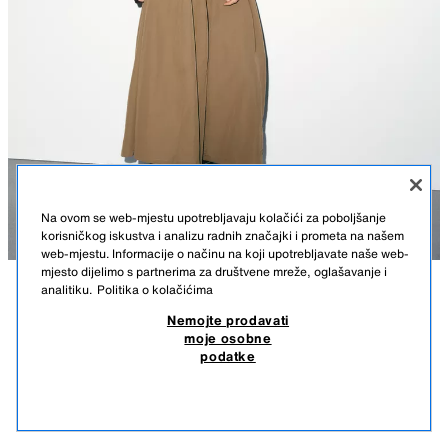
Na ovom se web-mjestu upotrebljavaju kolačići za poboljšanje
korisničkog iskustva i analizu radnih značajki i prometa na našem
web-mjestu. Informacije o načinu na koji upotrebljavate naše web-
mjesto dijelimo s partnerima za društvene mreže, oglašavanje i
analitiku.
Politika o kolačićima
OPIS
SASTAV
MJERE
Nemojte prodavati
moje osobne
MIDI SUKNJA OD NAJLONA
Visina modela: 178 cm
podatke
49,50 KM
-84%
7,50 KM
Midi suknja s glavnom tkaninom izrađenom od 100 % poliamidne pređe.
7,50
Visoki struk i elastični pojas. Skriveni bočni džepovi u šavovima. Donji rub
SLIČNI PROIZVODI
s volumenom. Bočno kopčanje patentnim zatvaračem.
NEMA NA ZALIHI
TAMNOBEŽ
4391/409/731