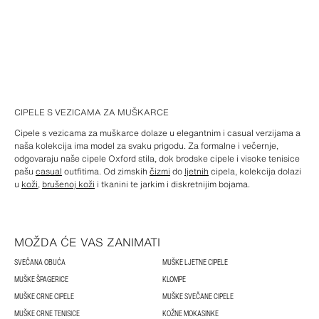
CIPELE S VEZICAMA ZA MUŠKARCE
Cipele s vezicama za muškarce dolaze u elegantnim i casual verzijama a
naša kolekcija ima model za svaku prigodu. Za formalne i večernje,
odgovaraju naše cipele Oxford stila, dok brodske cipele i visoke tenisice
pašu
casual
outfitima. Od zimskih
čizmi
do
ljetnih
cipela, kolekcija dolazi
u
koži
,
brušenoj koži
i tkanini te jarkim i diskretnijim bojama.
MOŽDA ĆE VAS ZANIMATI
SVEČANA OBUĆA
MUŠKE LJETNE CIPELE
MUŠKE ŠPAGERICE
KLOMPE
MUŠKE CRNE CIPELE
MUŠKE SVEČANE CIPELE
MUŠKE CRNE TENISICE
KOŽNE MOKASINKE