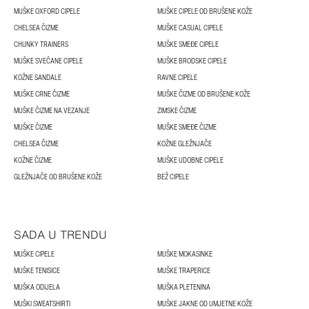
MUŠKE OXFORD CIPELE
MUŠKE CIPELE OD BRUŠENE KOŽE
CHELSEA ČIZME
MUŠKE CASUAL CIPELE
CHUNKY TRAINERS
MUŠKE SMEĐE CIPELE
MUŠKE SVEČANE CIPELE
MUŠKE BRODSKE CIPELE
KOŽNE SANDALE
RAVNE CIPELE
MUŠKE CRNE ČIZME
MUŠKE ČIZME OD BRUŠENE KOŽE
MUŠKE ČIZME NA VEZANJE
ZIMSKE ČIZME
MUŠKE ČIZME
MUŠKE SMEĐE ČIZME
CHELSEA ČIZME
KOŽNE GLEŽNJAČE
KOŽNE ČIZME
MUŠKE UDOBNE CIPELE
GLEŽNJAČE OD BRUŠENE KOŽE
BEŽ CIPELE
SADA U TRENDU
MUŠKE CIPELE
MUŠKE MOKASINKE
MUŠKE TENISICE
MUŠKE TRAPERICE
MUŠKA ODIJELA
MUŠKA PLETENINA
MUŠKI SWEATSHIRTI
MUŠKE JAKNE OD UMJETNE KOŽE