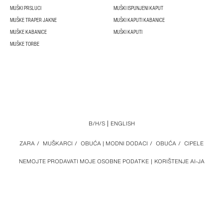
MUŠKI PRSLUCI
MUŠKI ISPUNJENI KAPUT
MUŠKE TRAPER JAKNE
MUŠKI KAPUTI KABANICE
MUŠKE KABANICE
MUŠKI KAPUTI
MUŠKE TORBE
B/H/S
ENGLISH
ZARA
/
MUŠKARCI
/
OBUĆA | MODNI DODACI
/
OBUĆA
/
CIPELE
NEMOJTE PRODAVATI MOJE OSOBNE PODATKE
KORIŠTENJE AI-JA