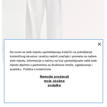
Na ovom se web-mjestu upotrebljavaju kolačići za poboljšanje
korisničkog iskustva i analizu radnih značajki i prometa na našem
web-mjestu. Informacije o načinu na koji upotrebljavate naše web-
mjesto dijelimo s partnerima za društvene mreže, oglašavanje i
analitiku.
Politika o kolačićima
OPIS
SASTAV
MJERE
Nemojte prodavati
moje osobne
LANENI SAKO S PODVRNUTIM RUKAVIMA
Visina modela: 175 cm
podatke
79,50 KM
-55%
35,50 KM
Laneni sako s ovratnikom s reverima i dugim rukavima s jastučićima za
35,5
ramena i manžetama. Prednji džepovi s preklopima i kopčanje gumbom
SLIČNI PROIZVODI
sprijeda.
NEMA NA ZALIHI
SVIJETLOPLAVA
8195/753/406