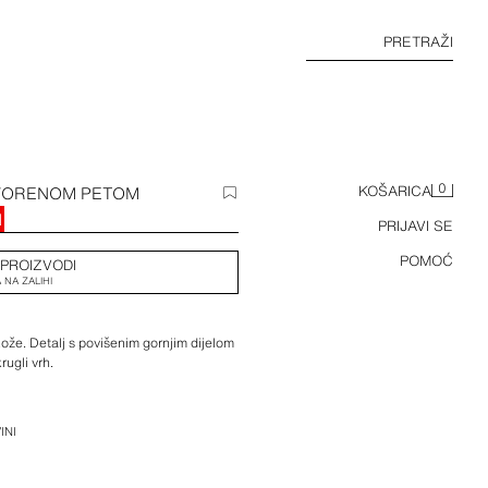
PRETRAŽI
0
TVORENOM PETOM
KOŠARICA
M
PRIJAVI SE
POMOĆ
 PROIZVODI
 NA ZALIHI
že. Detalj s povišenim gornjim dijelom
ugli vrh.
INI