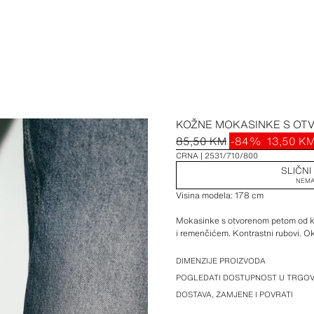
KOŽNE MOKASINKE S O
85,50 KM
-84%
13,50 K
CRNA
2531/710/800
SLIČNI
NEMA
Visina modela: 178 cm
Mokasinke s otvorenom petom od ko
i remenčićem. Kontrastni rubovi. Okr
Visina potplata: 1,5 cm
DIMENZIJE PROIZVODA
POGLEDATI DOSTUPNOST U TRGOV
DOSTAVA, ZAMJENE I POVRATI