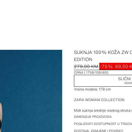
SUKNJA 100% KOŽA ZW C
EDITION
279,00 KM
-75%
69,50 
CRNA
1758/108/800
SLIČNI
NEMA
Visina modela: 178 cm
ZARA WOMAN COLLECTION
Midi suknja srednje visokog struka
prošivi u istoj boji. Ravni donji r
DIMENZIJE PROIZVODA
skrivenim u šavu.
POGLEDATI DOSTUPNOST U TRGOV
DOSTAVA, ZAMJENE I POVRATI