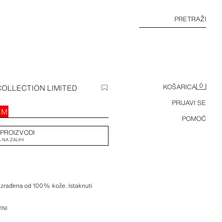
PRETRAŽI
0
OLLECTION LIMITED
KOŠARICA
PRIJAVI SE
KM
POMOĆ
 PROIZVODI
 NA ZALIHI
 izrađena od 100% kože. Istaknuti
ub. Bočno kopčanje patentnim zatvaračem
INI